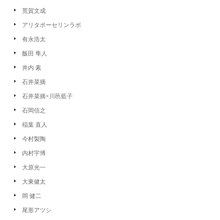
荒賀文成
アリタポーセリンラボ
有永浩太
飯田 隼人
井内 素
石井菜摘
石井菜摘×川邑藍子
石岡信之
稲葉 直人
今村製陶
内村宇博
大原光一
大東健太
岡 健二
尾形アツシ