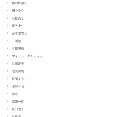
橋村野美知
畑中圭介
浜坂尚子
廣政 毅
藤本里衣子
二川修
本郷里奈
マイケル・マルティノ
前田麻美
増渕篤宥
松岡ようじ
水谷和音
萠窯
森康一朗
森知恵子
矢島操