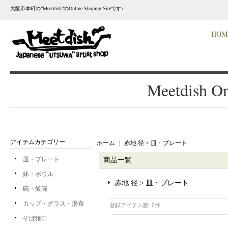
大阪市本町の”Meetdish”のOnline Shoping Siteです♪
HOM
Meetdish On
アイテムカテゴリー
ホーム
｜
赤地 径 > 皿・プレート
皿・プレート
商品一覧
鉢・ボウル
赤地 径 > 皿・プレート
碗・飯碗
カップ・グラス・湯呑
登録アイテム数
:
0件
そば猪口