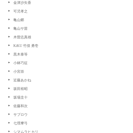
金津沙矢香
可児孝之
亀山郷
亀山サ苗
木曽志真雄
KiKU 竹俣 勇壱
黒木泰等
小林巧征
小宮崇
近藤あかね
坂田裕昭
坂場圭十
佐藤和次
サブロウ
七理摩弓
シマムラヒカリ