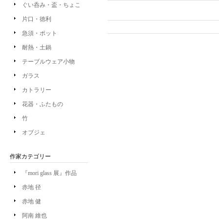
ぐい呑み・盃・ちょこ
片口・徳利
急須・ポット
耐熱・土鍋
テーブルウェア小物
ガラス
カトラリー
花器・ふたもの
竹
オブジェ
作家カテゴリー
『mori glass 展』作品
赤地 径
赤地 健
阿南 維也