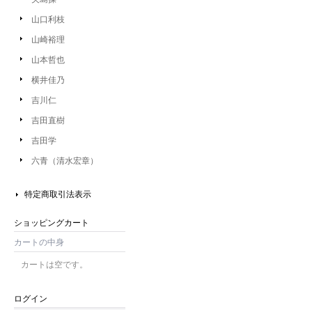
山口利枝
山崎裕理
山本哲也
横井佳乃
吉川仁
吉田直樹
吉田学
六青（清水宏章）
特定商取引法表示
ショッピングカート
カートの中身
カートは空です。
ログイン