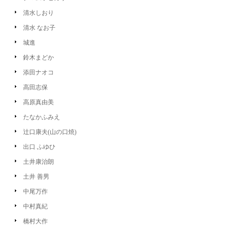
清水しおり
清水 なお子
城進
鈴木まどか
添田ナオコ
高田志保
高原真由美
たなかふみえ
辻口康夫(山の口焼)
出口 ふゆひ
土井康治朗
土井 善男
中尾万作
中村真紀
橋村大作