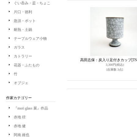
ぐい呑み・盃・ちょこ
片口・徳利
急須・ポット
耐熱・土鍋
テーブルウェア小物
ガラス
カトラリー
高田志保：炭入り足付きカップ
[TS
花器・ふたもの
3,300円
(税込)
[在庫数 3点]
竹
オブジェ
作家カテゴリー
『mori glass 展』作品
赤地 径
赤地 健
阿南 維也