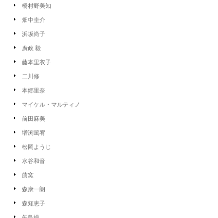
橋村野美知
畑中圭介
浜坂尚子
廣政 毅
藤本里衣子
二川修
本郷里奈
マイケル・マルティノ
前田麻美
増渕篤宥
松岡ようじ
水谷和音
萠窯
森康一朗
森知恵子
矢島操