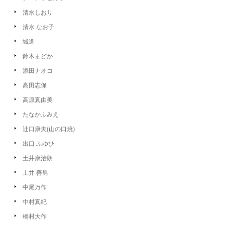
清水しおり
清水 なお子
城進
鈴木まどか
添田ナオコ
高田志保
高原真由美
たなかふみえ
辻口康夫(山の口焼)
出口 ふゆひ
土井康治朗
土井 善男
中尾万作
中村真紀
橋村大作