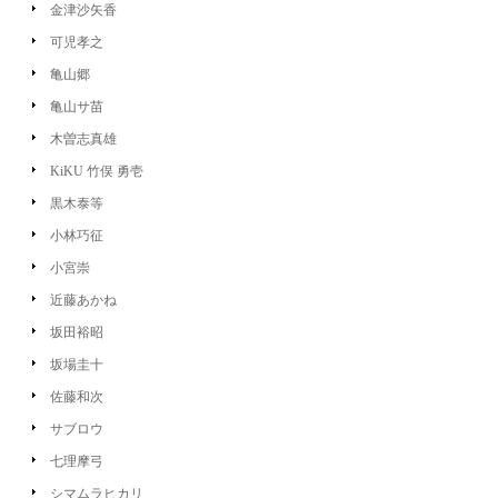
金津沙矢香
可児孝之
亀山郷
亀山サ苗
木曽志真雄
KiKU 竹俣 勇壱
黒木泰等
小林巧征
小宮崇
近藤あかね
坂田裕昭
坂場圭十
佐藤和次
サブロウ
七理摩弓
シマムラヒカリ