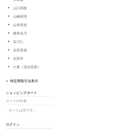
山口利枝
山崎裕理
山本哲也
横井佳乃
吉川仁
吉田直樹
吉田学
六青（清水宏章）
特定商取引法表示
ショッピングカート
カートの中身
カートは空です。
ログイン