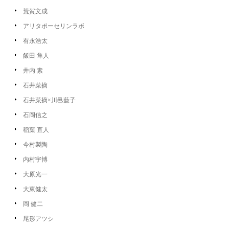
荒賀文成
アリタポーセリンラボ
有永浩太
飯田 隼人
井内 素
石井菜摘
石井菜摘×川邑藍子
石岡信之
稲葉 直人
今村製陶
内村宇博
大原光一
大東健太
岡 健二
尾形アツシ