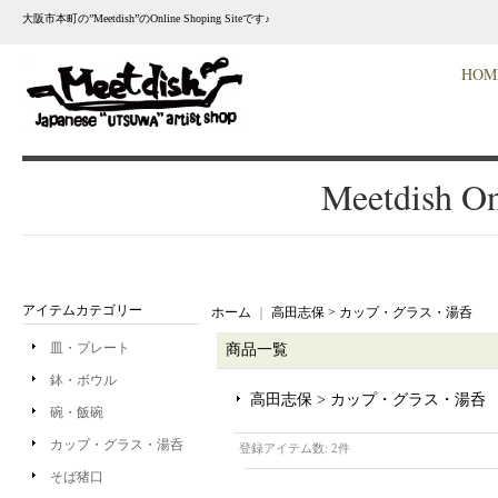
大阪市本町の”Meetdish”のOnline Shoping Siteです♪
HOM
Meetdish On
アイテムカテゴリー
ホーム
｜
高田志保 > カップ・グラス・湯呑
皿・プレート
商品一覧
鉢・ボウル
高田志保 > カップ・グラス・湯呑
碗・飯碗
カップ・グラス・湯呑
登録アイテム数
:
2件
そば猪口