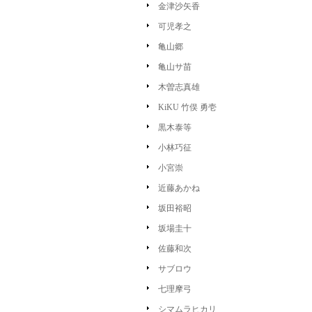
金津沙矢香
可児孝之
亀山郷
亀山サ苗
木曽志真雄
KiKU 竹俣 勇壱
黒木泰等
小林巧征
小宮崇
近藤あかね
坂田裕昭
坂場圭十
佐藤和次
サブロウ
七理摩弓
シマムラヒカリ