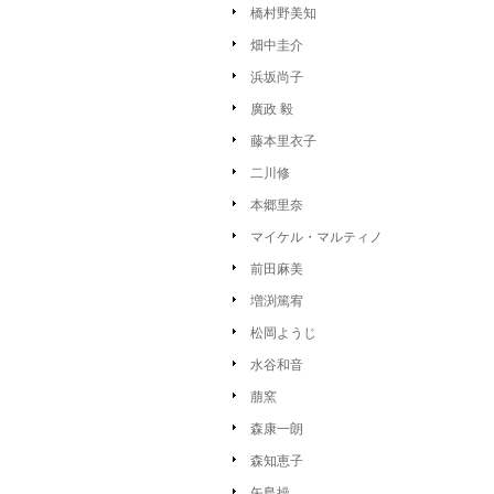
橋村野美知
畑中圭介
浜坂尚子
廣政 毅
藤本里衣子
二川修
本郷里奈
マイケル・マルティノ
前田麻美
増渕篤宥
松岡ようじ
水谷和音
萠窯
森康一朗
森知恵子
矢島操