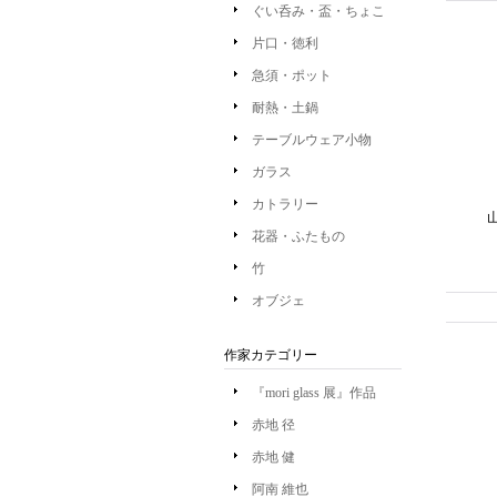
ぐい呑み・盃・ちょこ
片口・徳利
急須・ポット
耐熱・土鍋
テーブルウェア小物
ガラス
カトラリー
花器・ふたもの
竹
オブジェ
作家カテゴリー
『mori glass 展』作品
赤地 径
赤地 健
阿南 維也