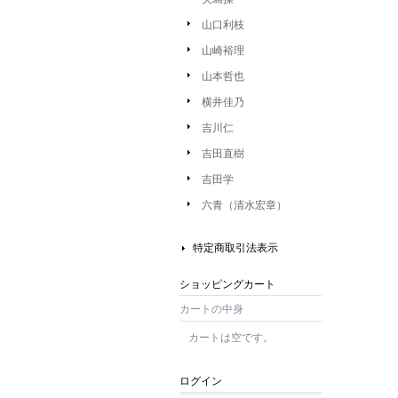
山口利枝
山崎裕理
山本哲也
横井佳乃
吉川仁
吉田直樹
吉田学
六青（清水宏章）
特定商取引法表示
ショッピングカート
カートの中身
カートは空です。
ログイン