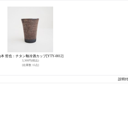
山本 哲也：チタン釉冷酒カップ
[YTY-0012]
3,300円
(税込)
[在庫数 15点]
説明