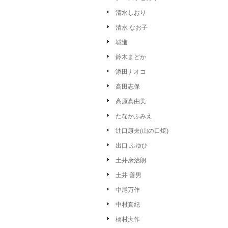
清水しおり
清水 なお子
城進
鈴木まどか
添田ナオコ
高田志保
高原真由美
たなかふみえ
辻口康夫(山の口焼)
出口 ふゆひ
土井康治朗
土井 善男
中尾万作
中村真紀
橋村大作