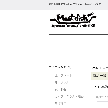
大阪市本町の”Meetdish”のOnline Shoping Siteです♪
アイテムカテゴリー
ホーム
｜
山本
皿・プレート
商品一覧
鉢・ボウル
山本哲
碗・飯碗
カップ・グラス・湯呑
登録アイ
そば猪口