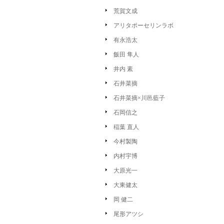
荒賀文成
アリタポーセリンラボ
有永浩太
飯田 隼人
井内 素
石井菜摘
石井菜摘×川邑藍子
石岡信之
稲葉 直人
今村製陶
内村宇博
大原光一
大東健太
岡 健二
尾形アツシ