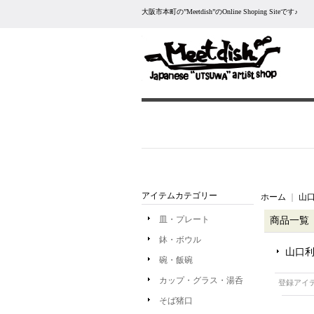
大阪市本町の”Meetdish”のOnline Shoping Siteです♪
アイテムカテゴリー
ホーム
｜
山口
皿・プレート
商品一覧
鉢・ボウル
山口利
碗・飯碗
カップ・グラス・湯呑
登録アイ
そば猪口