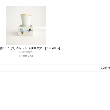
利枝：こぼし酒セット（鉄実草文）
[YRE-0035]
6,050円
(税込)
[在庫数 2点]
説明