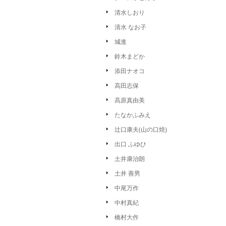
清水しおり
清水 なお子
城進
鈴木まどか
添田ナオコ
高田志保
高原真由美
たなかふみえ
辻口康夫(山の口焼)
出口 ふゆひ
土井康治朗
土井 善男
中尾万作
中村真紀
橋村大作