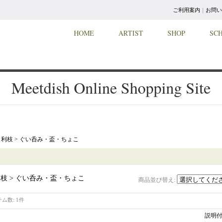
ご利用案内
｜
お問い
HOME
ARTIST
SHOP
SC
Meetdish Online Shopping Site
利枝 > ぐい呑み・盃・ちょこ
枝 > ぐい呑み・盃・ちょこ
商品並び替え
:
テム数
:
1件
説明