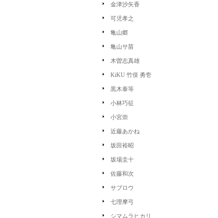
金津沙矢香
可児孝之
亀山郷
亀山サ苗
木曽志真雄
KiKU 竹俣 勇壱
黒木泰等
小林巧征
小宮崇
近藤あかね
坂田裕昭
坂場圭十
佐藤和次
サブロウ
七理摩弓
シマムラヒカリ