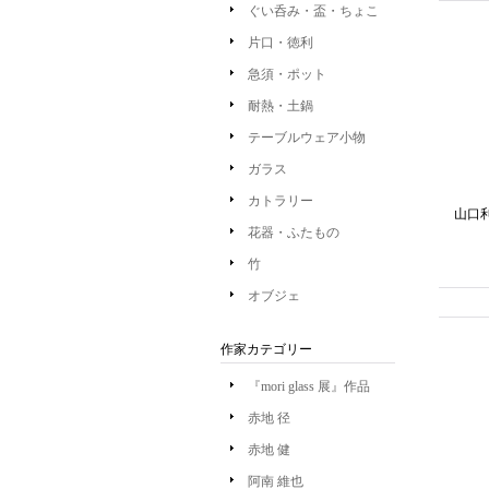
ぐい呑み・盃・ちょこ
片口・徳利
急須・ポット
耐熱・土鍋
テーブルウェア小物
ガラス
カトラリー
山口
花器・ふたもの
竹
オブジェ
作家カテゴリー
『mori glass 展』作品
赤地 径
赤地 健
阿南 維也