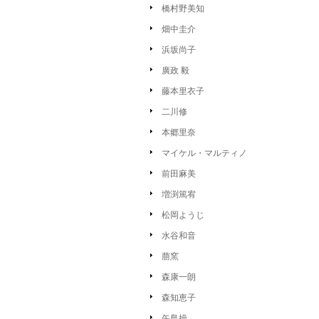
橋村野美知
畑中圭介
浜坂尚子
廣政 毅
藤本里衣子
二川修
本郷里奈
マイケル・マルティノ
前田麻美
増渕篤宥
松岡ようじ
水谷和音
萠窯
森康一朗
森知恵子
矢島操