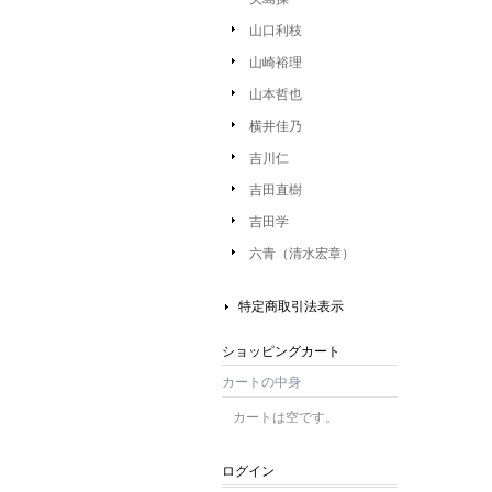
山口利枝
山崎裕理
山本哲也
横井佳乃
吉川仁
吉田直樹
吉田学
六青（清水宏章）
特定商取引法表示
ショッピングカート
カートの中身
カートは空です。
ログイン