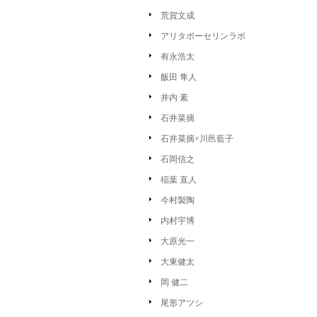
荒賀文成
アリタポーセリンラボ
有永浩太
飯田 隼人
井内 素
石井菜摘
石井菜摘×川邑藍子
石岡信之
稲葉 直人
今村製陶
内村宇博
大原光一
大東健太
岡 健二
尾形アツシ