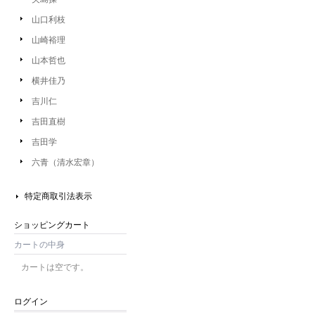
山口利枝
山崎裕理
山本哲也
横井佳乃
吉川仁
吉田直樹
吉田学
六青（清水宏章）
特定商取引法表示
ショッピングカート
カートの中身
カートは空です。
ログイン