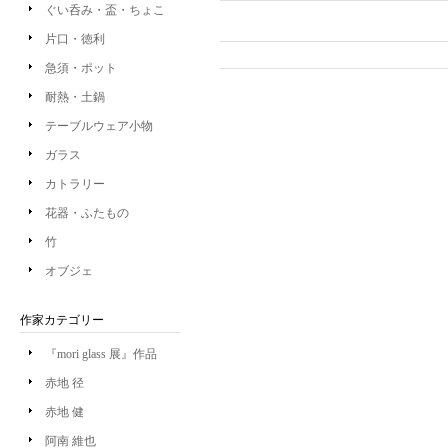
ぐい呑み・盃・ちょこ
片口・徳利
急須・ポット
耐熱・土鍋
テーブルウェア小物
ガラス
カトラリー
花器・ふたもの
竹
オブジェ
作家カテゴリー
『mori glass 展』作品
赤地 径
赤地 健
阿南 維也