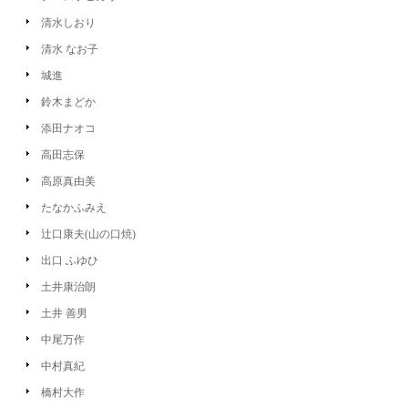
清水しおり
清水 なお子
城進
鈴木まどか
添田ナオコ
高田志保
高原真由美
たなかふみえ
辻口康夫(山の口焼)
出口 ふゆひ
土井康治朗
土井 善男
中尾万作
中村真紀
橋村大作