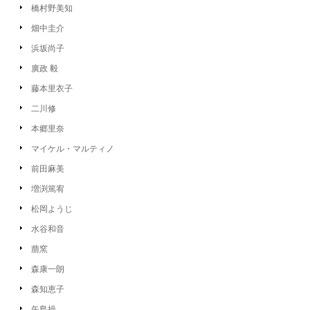
橋村野美知
畑中圭介
浜坂尚子
廣政 毅
藤本里衣子
二川修
本郷里奈
マイケル・マルティノ
前田麻美
増渕篤宥
松岡ようじ
水谷和音
萠窯
森康一朗
森知恵子
矢島操