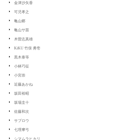
金津沙矢香
可児孝之
亀山郷
亀山サ苗
木曽志真雄
KiKU 竹俣 勇壱
黒木泰等
小林巧征
小宮崇
近藤あかね
坂田裕昭
坂場圭十
佐藤和次
サブロウ
七理摩弓
シマムラヒカリ