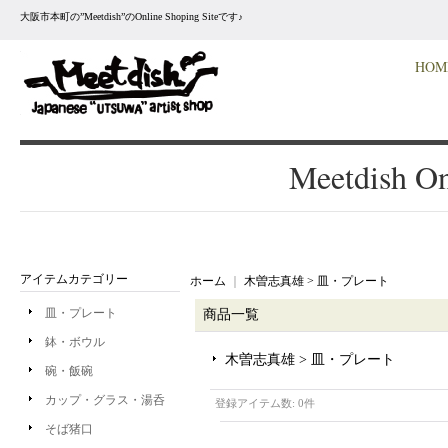
大阪市本町の”Meetdish”のOnline Shoping Siteです♪
HOM
Meetdish On
アイテムカテゴリー
ホーム
｜
木曽志真雄 > 皿・プレート
皿・プレート
商品一覧
鉢・ボウル
木曽志真雄 > 皿・プレート
碗・飯碗
カップ・グラス・湯呑
登録アイテム数
:
0件
そば猪口