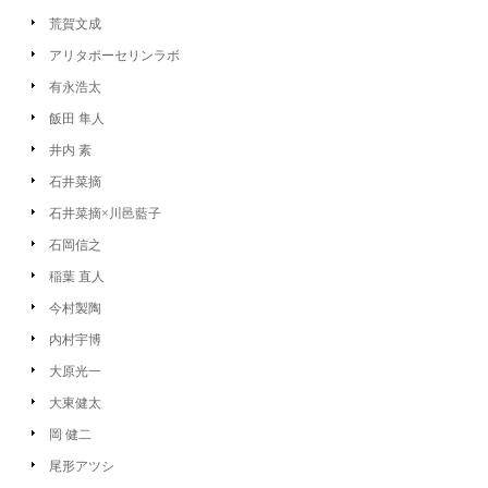
荒賀文成
アリタポーセリンラボ
有永浩太
飯田 隼人
井内 素
石井菜摘
石井菜摘×川邑藍子
石岡信之
稲葉 直人
今村製陶
内村宇博
大原光一
大東健太
岡 健二
尾形アツシ