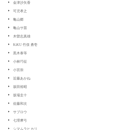
金津沙矢香
可児孝之
亀山郷
亀山サ苗
木曽志真雄
KiKU 竹俣 勇壱
黒木泰等
小林巧征
小宮崇
近藤あかね
坂田裕昭
坂場圭十
佐藤和次
サブロウ
七理摩弓
シマムラヒカリ