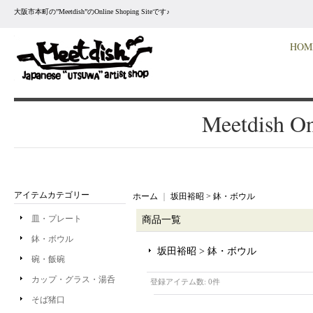
大阪市本町の”Meetdish”のOnline Shoping Siteです♪
HOM
Meetdish On
アイテムカテゴリー
ホーム
｜
坂田裕昭 > 鉢・ボウル
皿・プレート
商品一覧
鉢・ボウル
坂田裕昭 > 鉢・ボウル
碗・飯碗
カップ・グラス・湯呑
登録アイテム数
:
0件
そば猪口