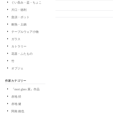
ぐい呑み・盃・ちょこ
片口・徳利
急須・ポット
耐熱・土鍋
テーブルウェア小物
ガラス
カトラリー
花器・ふたもの
竹
オブジェ
作家カテゴリー
『mori glass 展』作品
赤地 径
赤地 健
阿南 維也