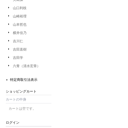
山口利枝
山崎裕理
山本哲也
横井佳乃
吉川仁
吉田直樹
吉田学
六青（清水宏章）
特定商取引法表示
ショッピングカート
カートの中身
カートは空です。
ログイン