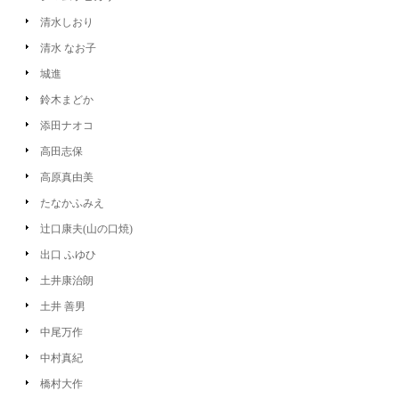
清水しおり
清水 なお子
城進
鈴木まどか
添田ナオコ
高田志保
高原真由美
たなかふみえ
辻口康夫(山の口焼)
出口 ふゆひ
土井康治朗
土井 善男
中尾万作
中村真紀
橋村大作