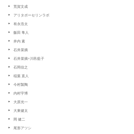
荒賀文成
アリタポーセリンラボ
有永浩太
飯田 隼人
井内 素
石井菜摘
石井菜摘×川邑藍子
石岡信之
稲葉 直人
今村製陶
内村宇博
大原光一
大東健太
岡 健二
尾形アツシ