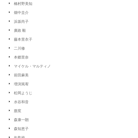
橋村野美知
畑中圭介
浜坂尚子
廣政 毅
藤本里衣子
二川修
本郷里奈
マイケル・マルティノ
前田麻美
増渕篤宥
松岡ようじ
水谷和音
萠窯
森康一朗
森知恵子
矢島操