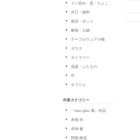
ぐい呑み・盃・ちょこ
片口・徳利
急須・ポット
耐熱・土鍋
テーブルウェア小物
ガラス
カトラリー
花器・ふたもの
竹
オブジェ
作家カテゴリー
『mori glass 展』作品
赤地 径
赤地 健
阿南 維也