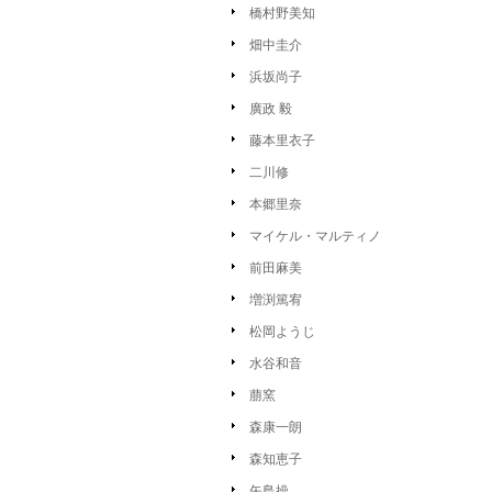
橋村野美知
畑中圭介
浜坂尚子
廣政 毅
藤本里衣子
二川修
本郷里奈
マイケル・マルティノ
前田麻美
増渕篤宥
松岡ようじ
水谷和音
萠窯
森康一朗
森知恵子
矢島操