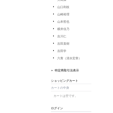
山口利枝
山崎裕理
山本哲也
横井佳乃
吉川仁
吉田直樹
吉田学
六青（清水宏章）
特定商取引法表示
ショッピングカート
カートの中身
カートは空です。
ログイン