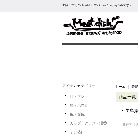
大阪市本町の”Meetdish”のOnline Shoping Siteです♪
アイテムカテゴリー
ホーム
｜
矢島
皿・プレート
商品一覧
鉢・ボウル
矢島操
碗・飯碗
カップ・グラス・湯呑
登録アイ
そば猪口