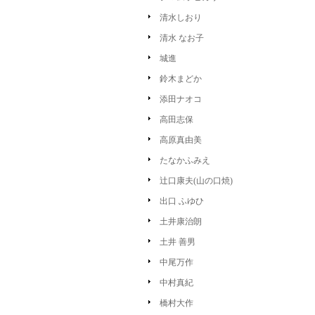
清水しおり
清水 なお子
城進
鈴木まどか
添田ナオコ
高田志保
高原真由美
たなかふみえ
辻口康夫(山の口焼)
出口 ふゆひ
土井康治朗
土井 善男
中尾万作
中村真紀
橋村大作