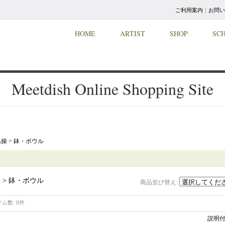
ご利用案内
｜
お問い
HOME
ARTIST
SHOP
SC
Meetdish Online Shopping Site
操 > 鉢・ボウル
 > 鉢・ボウル
商品並び替え
:
テム数
:
0件
説明