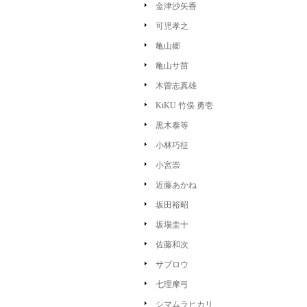
金津沙矢香
可児孝之
亀山郷
亀山サ苗
木曽志真雄
KiKU 竹俣 勇壱
黒木泰等
小林巧征
小宮崇
近藤あかね
坂田裕昭
坂場圭十
佐藤和次
サブロウ
七理摩弓
シマムラヒカリ