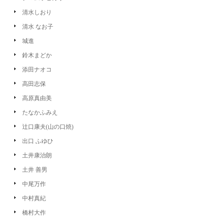
清水しおり
清水 なお子
城進
鈴木まどか
添田ナオコ
高田志保
高原真由美
たなかふみえ
辻口康夫(山の口焼)
出口 ふゆひ
土井康治朗
土井 善男
中尾万作
中村真紀
橋村大作