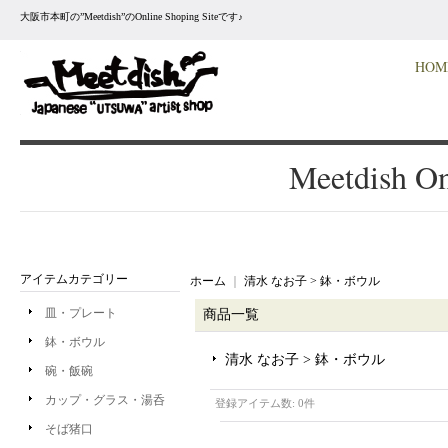
大阪市本町の”Meetdish”のOnline Shoping Siteです♪
HOM
Meetdish On
アイテムカテゴリー
ホーム
｜
清水 なお子 > 鉢・ボウル
皿・プレート
商品一覧
鉢・ボウル
清水 なお子 > 鉢・ボウル
碗・飯碗
カップ・グラス・湯呑
登録アイテム数
:
0件
そば猪口