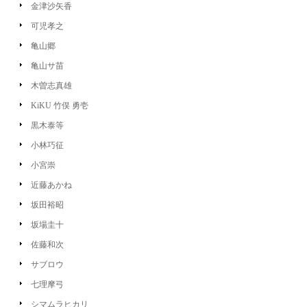
金津沙矢香
可児孝之
亀山郷
亀山サ苗
木曽志真雄
KiKU 竹俣 勇壱
黒木泰等
小林巧征
小宮崇
近藤あかね
坂田裕昭
坂場圭十
佐藤和次
サブロウ
七理摩弓
シマムラヒカリ