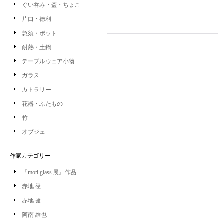
ぐい呑み・盃・ちょこ
片口・徳利
急須・ポット
耐熱・土鍋
テーブルウェア小物
ガラス
カトラリー
花器・ふたもの
竹
オブジェ
作家カテゴリー
『mori glass 展』作品
赤地 径
赤地 健
阿南 維也