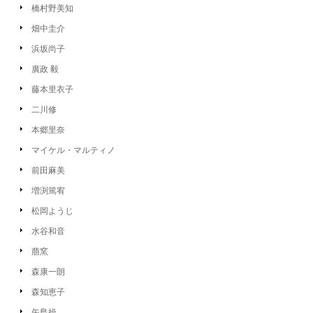
橋村野美知
畑中圭介
浜坂尚子
廣政 毅
藤本里衣子
二川修
本郷里奈
マイケル・マルティノ
前田麻美
増渕篤宥
松岡ようじ
水谷和音
萠窯
森康一朗
森知恵子
矢島操