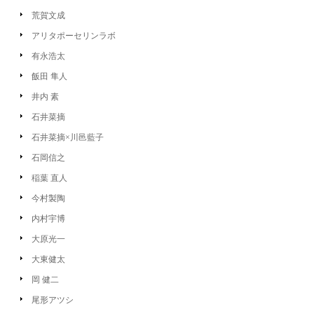
荒賀文成
アリタポーセリンラボ
有永浩太
飯田 隼人
井内 素
石井菜摘
石井菜摘×川邑藍子
石岡信之
稲葉 直人
今村製陶
内村宇博
大原光一
大東健太
岡 健二
尾形アツシ