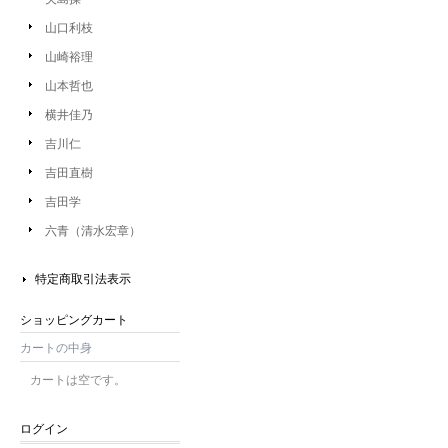
山口利枝
山崎裕理
山本哲也
横井佳乃
吉川仁
吉田直樹
吉田学
六青（清水宏章）
特定商取引法表示
ショッピングカート
カートの中身
カートは空です。
ログイン