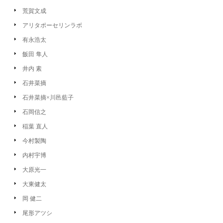
荒賀文成
アリタポーセリンラボ
有永浩太
飯田 隼人
井内 素
石井菜摘
石井菜摘×川邑藍子
石岡信之
稲葉 直人
今村製陶
内村宇博
大原光一
大東健太
岡 健二
尾形アツシ