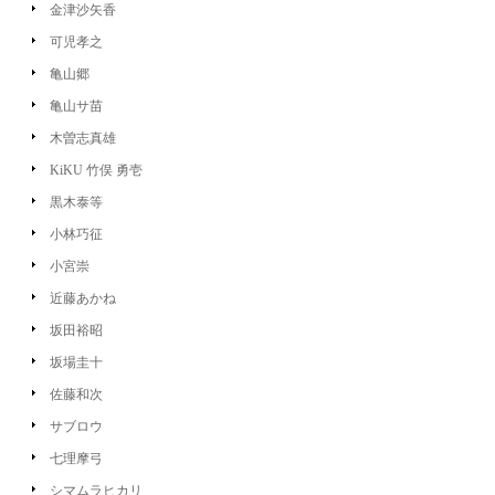
金津沙矢香
可児孝之
亀山郷
亀山サ苗
木曽志真雄
KiKU 竹俣 勇壱
黒木泰等
小林巧征
小宮崇
近藤あかね
坂田裕昭
坂場圭十
佐藤和次
サブロウ
七理摩弓
シマムラヒカリ