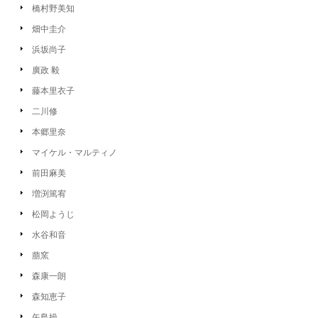
橋村野美知
畑中圭介
浜坂尚子
廣政 毅
藤本里衣子
二川修
本郷里奈
マイケル・マルティノ
前田麻美
増渕篤宥
松岡ようじ
水谷和音
萠窯
森康一朗
森知恵子
矢島操