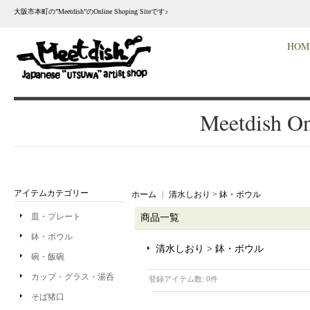
大阪市本町の”Meetdish”のOnline Shoping Siteです♪
HOM
Meetdish On
アイテムカテゴリー
ホーム
｜
清水しおり > 鉢・ボウル
皿・プレート
商品一覧
鉢・ボウル
清水しおり > 鉢・ボウル
碗・飯碗
カップ・グラス・湯呑
登録アイテム数
:
0件
そば猪口