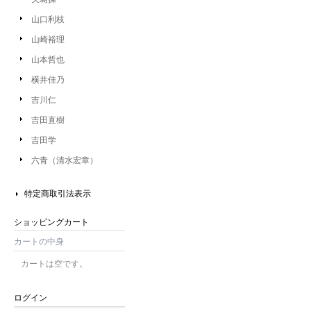
山口利枝
山崎裕理
山本哲也
横井佳乃
吉川仁
吉田直樹
吉田学
六青（清水宏章）
特定商取引法表示
ショッピングカート
カートの中身
カートは空です。
ログイン