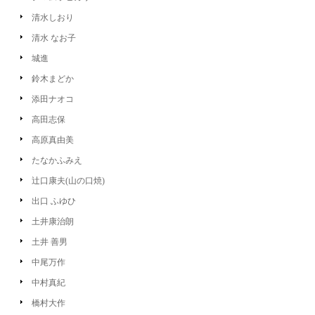
清水しおり
清水 なお子
城進
鈴木まどか
添田ナオコ
高田志保
高原真由美
たなかふみえ
辻口康夫(山の口焼)
出口 ふゆひ
土井康治朗
土井 善男
中尾万作
中村真紀
橋村大作