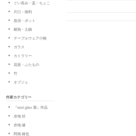
ぐい呑み・盃・ちょこ
片口・徳利
急須・ポット
耐熱・土鍋
テーブルウェア小物
ガラス
カトラリー
花器・ふたもの
竹
オブジェ
作家カテゴリー
『mori glass 展』作品
赤地 径
赤地 健
阿南 維也