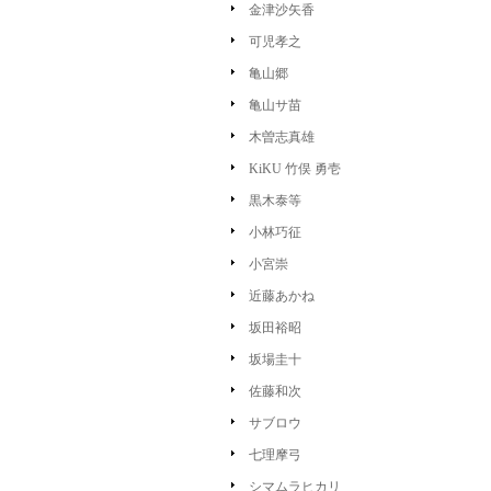
金津沙矢香
可児孝之
亀山郷
亀山サ苗
木曽志真雄
KiKU 竹俣 勇壱
黒木泰等
小林巧征
小宮崇
近藤あかね
坂田裕昭
坂場圭十
佐藤和次
サブロウ
七理摩弓
シマムラヒカリ