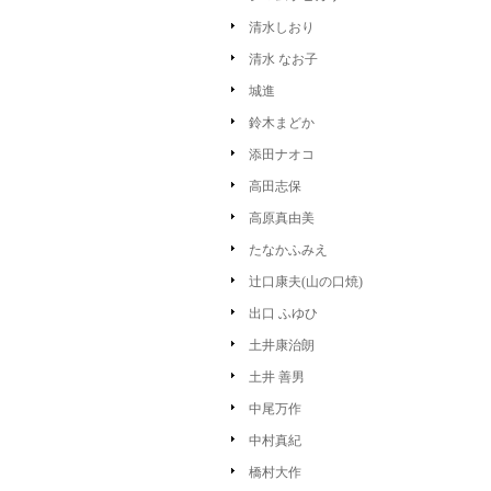
清水しおり
清水 なお子
城進
鈴木まどか
添田ナオコ
高田志保
高原真由美
たなかふみえ
辻口康夫(山の口焼)
出口 ふゆひ
土井康治朗
土井 善男
中尾万作
中村真紀
橋村大作