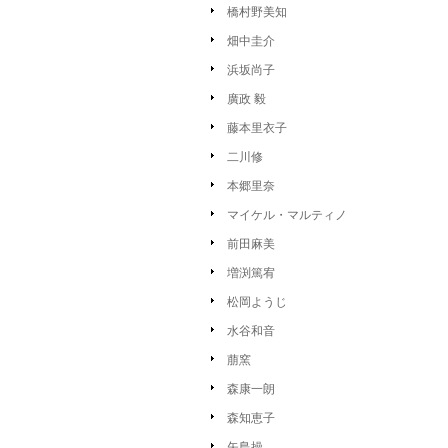
橋村野美知
畑中圭介
浜坂尚子
廣政 毅
藤本里衣子
二川修
本郷里奈
マイケル・マルティノ
前田麻美
増渕篤宥
松岡ようじ
水谷和音
萠窯
森康一朗
森知恵子
矢島操