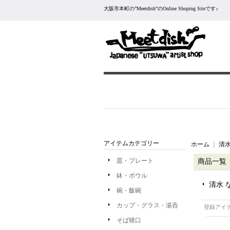
大阪市本町の”Meetdish”のOnline Shoping Siteです♪
アイテムカテゴリー
ホーム
｜
清水
皿・プレート
商品一覧
鉢・ボウル
清水 
碗・飯碗
カップ・グラス・湯呑
登録アイ
そば猪口