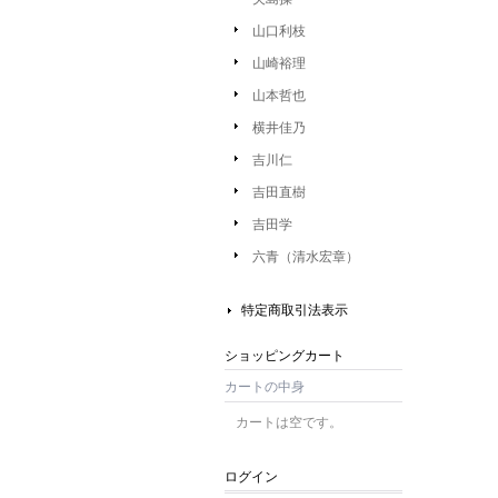
山口利枝
山崎裕理
山本哲也
横井佳乃
吉川仁
吉田直樹
吉田学
六青（清水宏章）
特定商取引法表示
ショッピングカート
カートの中身
カートは空です。
ログイン