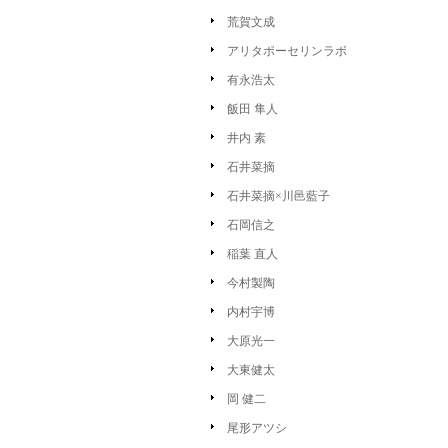
荒賀文成
アリタポーセリンラボ
有永浩太
飯田 隼人
井内 素
石井菜摘
石井菜摘×川邑藍子
石岡信之
稲葉 直人
今村製陶
内村宇博
大原光一
大東健太
岡 健二
尾形アツシ