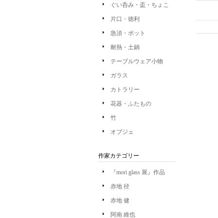
ぐい呑み・盃・ちょこ
片口・徳利
急須・ポット
耐熱・土鍋
テーブルウェア小物
ガラス
カトラリー
花器・ふたもの
竹
オブジェ
作家カテゴリー
『mori glass 展』作品
赤地 径
赤地 健
阿南 維也