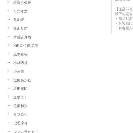
金津沙矢香
【返品不可
可児孝之
以下の場合
・商品到着
亀山郷
・お客様に
・お客様が
亀山サ苗
木曽志真雄
KiKU 竹俣 勇壱
黒木泰等
小林巧征
小宮崇
近藤あかね
坂田裕昭
坂場圭十
佐藤和次
サブロウ
七理摩弓
シマムラヒカリ