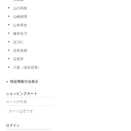
山口利枝
山崎裕理
山本哲也
横井佳乃
吉川仁
吉田直樹
吉田学
六青（清水宏章）
特定商取引法表示
ショッピングカート
カートの中身
カートは空です。
ログイン