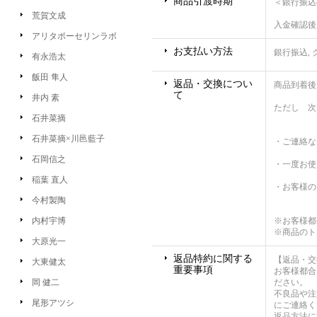
商品引渡時期
＜銀行振込
荒賀文成
入金確認後
アリタポーセリンラボ
お支払い方法
銀行振込,
有永浩太
飯田 隼人
返品・交換につい
商品到着後
て
井内 素
ただし 次
石井菜摘
石井菜摘×川邑藍子
・ご連絡な
石岡信之
・一度お使
稲葉 直人
・お客様の
今村製陶
内村宇博
※お客様都
※商品のト
大原光一
返品特約に関する
【返品・交
大東健太
重要事項
お客様都合
岡 健二
ださい。
不良品や注
尾形アツシ
にご連絡く
返品方法に