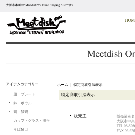
大阪市本町の”Meetdish”のOnline Shoping Siteです♪
HOM
Meetdish On
アイテムカテゴリー
ホーム
｜
特定商取引法表示
皿・プレート
特定商取引法表示
鉢・ボウル
碗・飯碗
販売主
販売業者
カップ・グラス・湯呑
大阪市中央区
TEL 06-626
そば猪口
FAX 06-626