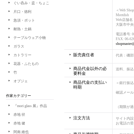
ぐい呑み・盃・ちょこ
＜Web Sh
片口・徳利
Meetdish
Web店舗名 M
急須・ポット
大阪市中央区
耐熱・土鍋
電話番号
:
0
テーブルウェア小物
FAX
:
06-62
shopmaster@
ガラス
販売責任者
カトラリー
代表：磯部
花器・ふたもの
商品代金以外の必
送料、振込
竹
要料金
オブジェ
商品代金の支払い
＜銀行振込
時期
確認メール
作家カテゴリー
『mori glass 展』作品
（期限が過
赤地 径
注文方法
サイト内設
赤地 健
お電話の受
阿南 維也