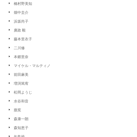
橋村野美知
畑中圭介
浜坂尚子
廣政 毅
藤本里衣子
二川修
本郷里奈
マイケル・マルティノ
前田麻美
増渕篤宥
松岡ようじ
水谷和音
萠窯
森康一朗
森知恵子
矢島操