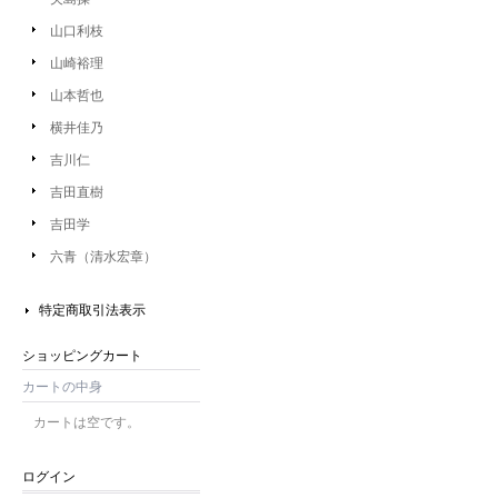
山口利枝
山崎裕理
山本哲也
横井佳乃
吉川仁
吉田直樹
吉田学
六青（清水宏章）
特定商取引法表示
ショッピングカート
カートの中身
カートは空です。
ログイン