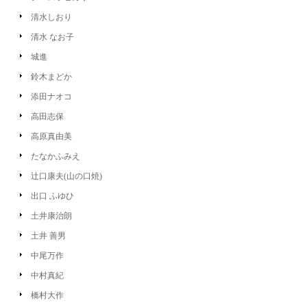
清水しおり
清水 なお子
城進
鈴木まどか
添田ナオコ
高田志保
高原真由美
たなかふみえ
辻口康夫(山の口焼)
出口 ふゆひ
土井康治朗
土井 善男
中尾万作
中村真紀
橋村大作