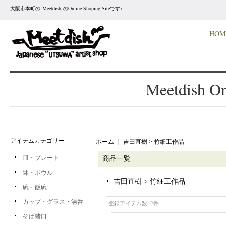
大阪市本町の”Meetdish”のOnline Shoping Siteです♪
HOM
Meetdish On
アイテムカテゴリー
ホーム
｜
吉田直樹 > 竹細工作品
皿・プレート
商品一覧
鉢・ボウル
吉田直樹 > 竹細工作品
碗・飯碗
カップ・グラス・湯呑
登録アイテム数
:
2件
そば猪口