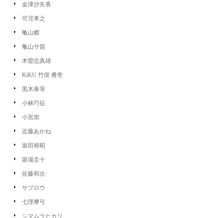
金津沙矢香
可児孝之
亀山郷
亀山サ苗
木曽志真雄
KiKU 竹俣 勇壱
黒木泰等
小林巧征
小宮崇
近藤あかね
坂田裕昭
坂場圭十
佐藤和次
サブロウ
七理摩弓
シマムラヒカリ