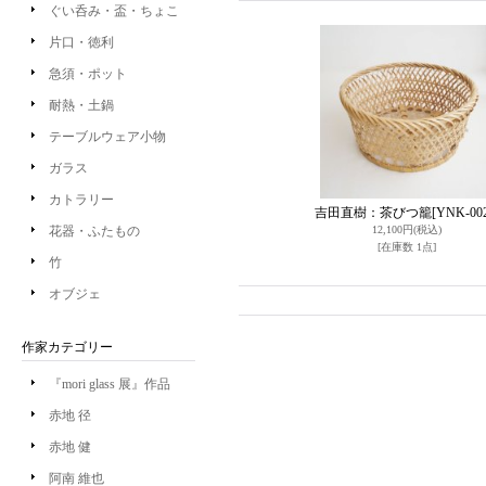
ぐい呑み・盃・ちょこ
片口・徳利
急須・ポット
耐熱・土鍋
テーブルウェア小物
ガラス
カトラリー
吉田直樹：茶びつ籠
[YNK-002
花器・ふたもの
12,100円
(税込)
[在庫数 1点]
竹
オブジェ
作家カテゴリー
『mori glass 展』作品
赤地 径
赤地 健
阿南 維也