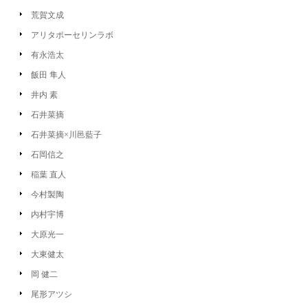
荒賀文成
アリタポーセリンラボ
有永浩太
飯田 隼人
井内 素
石井菜摘
石井菜摘×川邑藍子
石岡信之
稲葉 直人
今村製陶
内村宇博
大原光一
大東健太
岡 健二
尾形アツシ