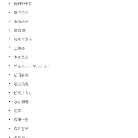
橋村野美知
畑中圭介
浜坂尚子
廣政 毅
藤本里衣子
二川修
本郷里奈
マイケル・マルティノ
前田麻美
増渕篤宥
松岡ようじ
水谷和音
萠窯
森康一朗
森知恵子
矢島操