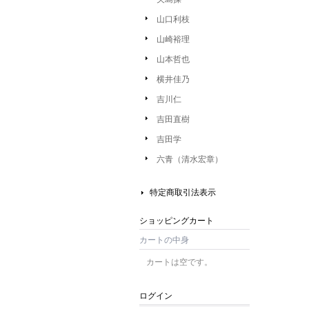
山口利枝
山崎裕理
山本哲也
横井佳乃
吉川仁
吉田直樹
吉田学
六青（清水宏章）
特定商取引法表示
ショッピングカート
カートの中身
カートは空です。
ログイン