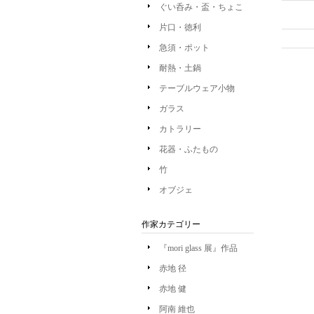
ぐい呑み・盃・ちょこ
片口・徳利
急須・ポット
耐熱・土鍋
テーブルウェア小物
ガラス
カトラリー
花器・ふたもの
竹
オブジェ
作家カテゴリー
『mori glass 展』作品
赤地 径
赤地 健
阿南 維也