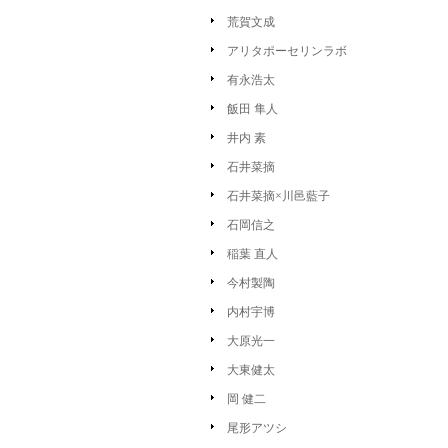
荒賀文成
アリタポーセリンラボ
有永浩太
飯田 隼人
井内 素
石井菜摘
石井菜摘×川邑藍子
石岡信之
稲葉 直人
今村製陶
内村宇博
大原光一
大東健太
岡 健二
尾形アツシ