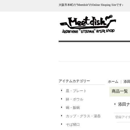
大阪市本町の”Meetdish”のOnline Shoping Siteです♪
アイテムカテゴリー
ホーム
｜
添田
皿・プレート
商品一覧
鉢・ボウル
添田ナ
碗・飯碗
カップ・グラス・湯呑
登録アイ
そば猪口