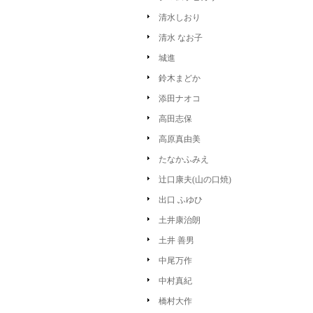
清水しおり
清水 なお子
城進
鈴木まどか
添田ナオコ
高田志保
高原真由美
たなかふみえ
辻口康夫(山の口焼)
出口 ふゆひ
土井康治朗
土井 善男
中尾万作
中村真紀
橋村大作