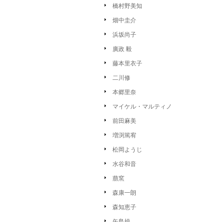
橋村野美知
畑中圭介
浜坂尚子
廣政 毅
藤本里衣子
二川修
本郷里奈
マイケル・マルティノ
前田麻美
増渕篤宥
松岡ようじ
水谷和音
萠窯
森康一朗
森知恵子
矢島操