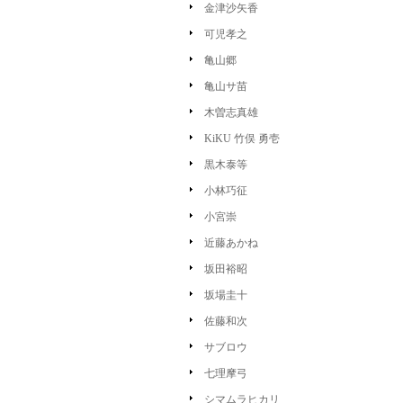
金津沙矢香
可児孝之
亀山郷
亀山サ苗
木曽志真雄
KiKU 竹俣 勇壱
黒木泰等
小林巧征
小宮崇
近藤あかね
坂田裕昭
坂場圭十
佐藤和次
サブロウ
七理摩弓
シマムラヒカリ