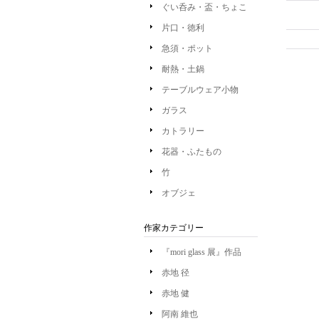
ぐい呑み・盃・ちょこ
片口・徳利
急須・ポット
耐熱・土鍋
テーブルウェア小物
ガラス
カトラリー
花器・ふたもの
竹
オブジェ
作家カテゴリー
『mori glass 展』作品
赤地 径
赤地 健
阿南 維也