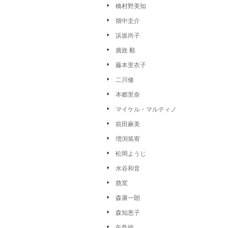
橋村野美知
畑中圭介
浜坂尚子
廣政 毅
藤本里衣子
二川修
本郷里奈
マイケル・マルティノ
前田麻美
増渕篤宥
松岡ようじ
水谷和音
萠窯
森康一朗
森知恵子
矢島操