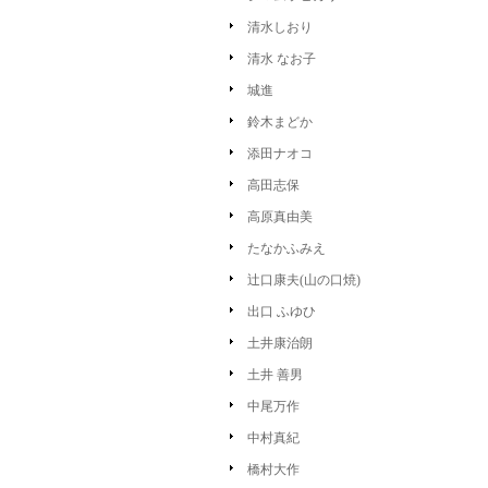
清水しおり
清水 なお子
城進
鈴木まどか
添田ナオコ
高田志保
高原真由美
たなかふみえ
辻口康夫(山の口焼)
出口 ふゆひ
土井康治朗
土井 善男
中尾万作
中村真紀
橋村大作