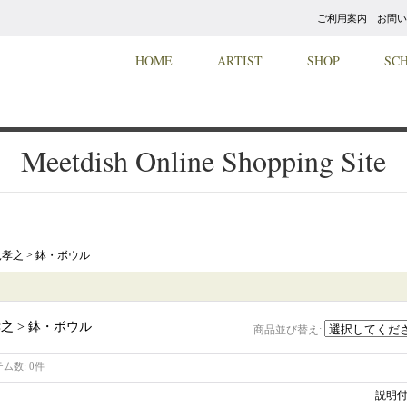
ご利用案内
｜
お問い
HOME
ARTIST
SHOP
SC
Meetdish Online Shopping Site
孝之 > 鉢・ボウル
之 > 鉢・ボウル
商品並び替え
:
テム数
:
0件
説明