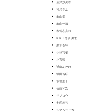
金津沙矢香
可児孝之
亀山郷
亀山サ苗
木曽志真雄
KiKU 竹俣 勇壱
黒木泰等
小林巧征
小宮崇
近藤あかね
坂田裕昭
坂場圭十
佐藤和次
サブロウ
七理摩弓
シマムラヒカリ