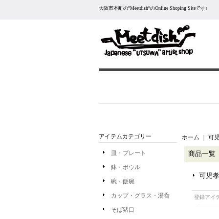
大阪市本町の”Meetdish”のOnline Shoping Siteです♪
アイテムカテゴリー
ホーム
｜
可児
皿・プレート
商品一覧
鉢・ボウル
可児孝
碗・飯碗
カップ・グラス・湯呑
登録アイ
そば猪口