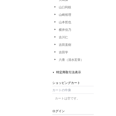
山口利枝
山崎裕理
山本哲也
横井佳乃
吉川仁
吉田直樹
吉田学
六青（清水宏章）
特定商取引法表示
ショッピングカート
カートの中身
カートは空です。
ログイン