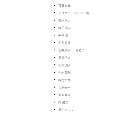
荒賀文成
アリタポーセリンラボ
有永浩太
飯田 隼人
井内 素
石井菜摘
石井菜摘×川邑藍子
石岡信之
稲葉 直人
今村製陶
内村宇博
大原光一
大東健太
岡 健二
尾形アツシ