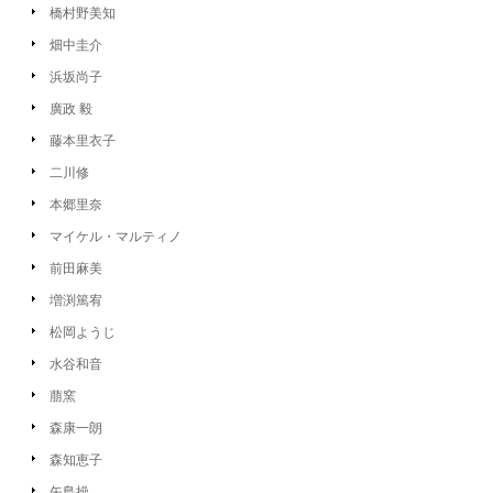
橋村野美知
畑中圭介
浜坂尚子
廣政 毅
藤本里衣子
二川修
本郷里奈
マイケル・マルティノ
前田麻美
増渕篤宥
松岡ようじ
水谷和音
萠窯
森康一朗
森知恵子
矢島操