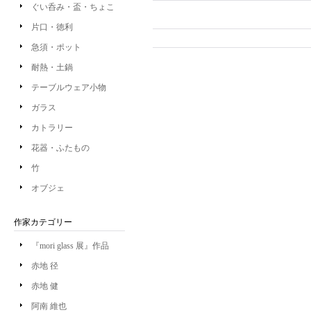
ぐい呑み・盃・ちょこ
片口・徳利
急須・ポット
耐熱・土鍋
テーブルウェア小物
ガラス
カトラリー
花器・ふたもの
竹
オブジェ
作家カテゴリー
『mori glass 展』作品
赤地 径
赤地 健
阿南 維也