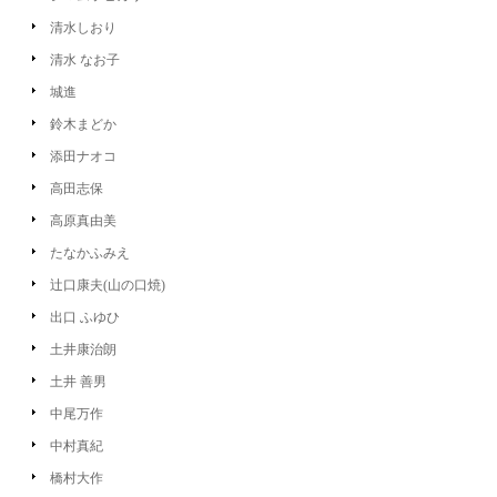
清水しおり
清水 なお子
城進
鈴木まどか
添田ナオコ
高田志保
高原真由美
たなかふみえ
辻口康夫(山の口焼)
出口 ふゆひ
土井康治朗
土井 善男
中尾万作
中村真紀
橋村大作