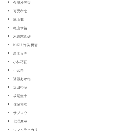
金津沙矢香
可児孝之
亀山郷
亀山サ苗
木曽志真雄
KiKU 竹俣 勇壱
黒木泰等
小林巧征
小宮崇
近藤あかね
坂田裕昭
坂場圭十
佐藤和次
サブロウ
七理摩弓
シマムラヒカリ