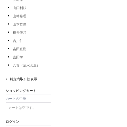
山口利枝
山崎裕理
山本哲也
横井佳乃
吉川仁
吉田直樹
吉田学
六青（清水宏章）
特定商取引法表示
ショッピングカート
カートの中身
カートは空です。
ログイン