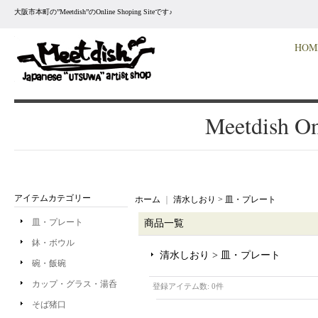
大阪市本町の”Meetdish”のOnline Shoping Siteです♪
HOM
Meetdish On
アイテムカテゴリー
ホーム
｜
清水しおり > 皿・プレート
皿・プレート
商品一覧
鉢・ボウル
清水しおり > 皿・プレート
碗・飯碗
カップ・グラス・湯呑
登録アイテム数
:
0件
そば猪口