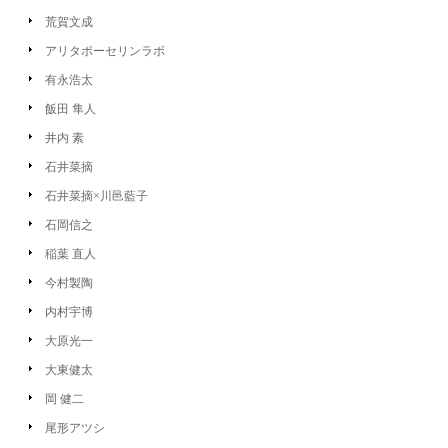
荒賀文成
アリタポーセリンラボ
有永浩太
飯田 隼人
井内 素
石井菜摘
石井菜摘×川邑藍子
石岡信之
稲葉 直人
今村製陶
内村宇博
大原光一
大東健太
岡 健二
尾形アツシ