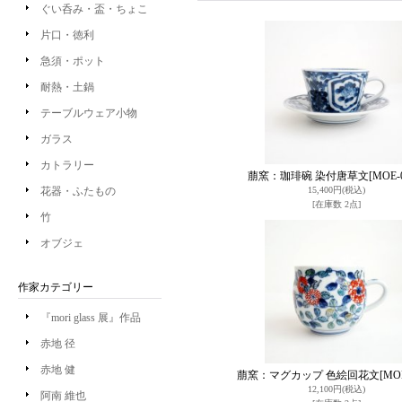
ぐい呑み・盃・ちょこ
片口・徳利
急須・ポット
耐熱・土鍋
テーブルウェア小物
ガラス
カトラリー
萠窯：珈琲碗 染付唐草文
[MOE-
花器・ふたもの
15,400円
(税込)
[在庫数 2点]
竹
オブジェ
作家カテゴリー
『mori glass 展』作品
赤地 径
赤地 健
萠窯：マグカップ 色絵回花文
[MO
12,100円
(税込)
阿南 維也