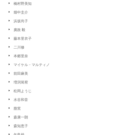
橋村野美知
畑中圭介
浜坂尚子
廣政 毅
藤本里衣子
二川修
本郷里奈
マイケル・マルティノ
前田麻美
増渕篤宥
松岡ようじ
水谷和音
萠窯
森康一朗
森知恵子
矢島操