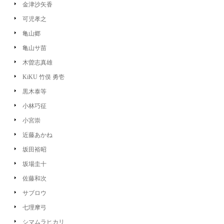
金津沙矢香
可児孝之
亀山郷
亀山サ苗
木曽志真雄
KiKU 竹俣 勇壱
黒木泰等
小林巧征
小宮崇
近藤あかね
坂田裕昭
坂場圭十
佐藤和次
サブロウ
七理摩弓
シマムラヒカリ