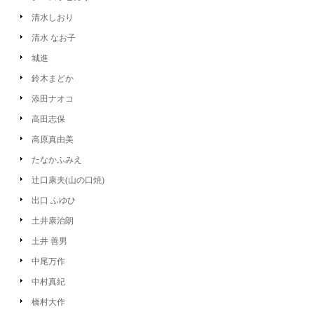
清水しおり
清水 なお子
城進
鈴木まどか
添田ナオコ
高田志保
高原真由美
たなかふみえ
辻口康夫(山の口焼)
出口 ふゆひ
土井康治朗
土井 善男
中尾万作
中村真紀
橋村大作