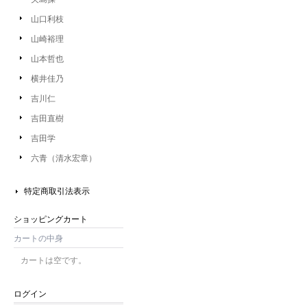
山口利枝
山崎裕理
山本哲也
横井佳乃
吉川仁
吉田直樹
吉田学
六青（清水宏章）
特定商取引法表示
ショッピングカート
カートの中身
カートは空です。
ログイン