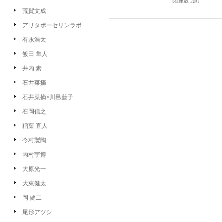
[在庫数 2点]
荒賀文成
アリタポーセリンラボ
有永浩太
飯田 隼人
井内 素
石井菜摘
石井菜摘×川邑藍子
石岡信之
稲葉 直人
今村製陶
内村宇博
大原光一
大東健太
岡 健二
尾形アツシ