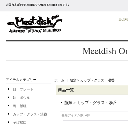
大阪市本町の”Meetdish”のOnline Shoping Siteです♪
HOM
Meetdish On
アイテムカテゴリー
ホーム
｜
萠窯 > カップ・グラス・湯呑
皿・プレート
商品一覧
鉢・ボウル
萠窯 > カップ・グラス・湯呑
碗・飯碗
カップ・グラス・湯呑
登録アイテム数
:
4件
そば猪口