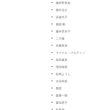
橋村野美知
畑中圭介
浜坂尚子
廣政 毅
藤本里衣子
二川修
本郷里奈
マイケル・マルティノ
前田麻美
増渕篤宥
松岡ようじ
水谷和音
萠窯
森康一朗
森知恵子
矢島操