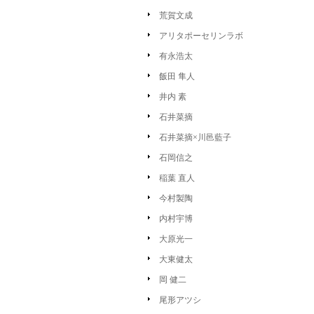
荒賀文成
アリタポーセリンラボ
有永浩太
飯田 隼人
井内 素
石井菜摘
石井菜摘×川邑藍子
石岡信之
稲葉 直人
今村製陶
内村宇博
大原光一
大東健太
岡 健二
尾形アツシ