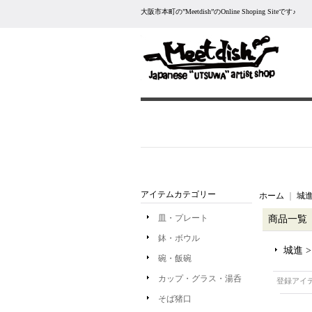
大阪市本町の”Meetdish”のOnline Shoping Siteです♪
アイテムカテゴリー
ホーム
｜
城進
皿・プレート
商品一覧
鉢・ボウル
城進 
碗・飯碗
カップ・グラス・湯呑
登録アイ
そば猪口