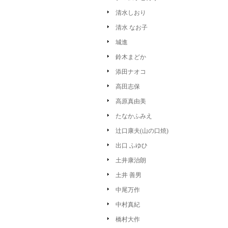
清水しおり
清水 なお子
城進
鈴木まどか
添田ナオコ
高田志保
高原真由美
たなかふみえ
辻口康夫(山の口焼)
出口 ふゆひ
土井康治朗
土井 善男
中尾万作
中村真紀
橋村大作