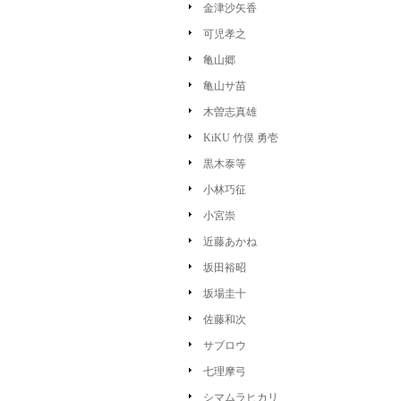
金津沙矢香
可児孝之
亀山郷
亀山サ苗
木曽志真雄
KiKU 竹俣 勇壱
黒木泰等
小林巧征
小宮崇
近藤あかね
坂田裕昭
坂場圭十
佐藤和次
サブロウ
七理摩弓
シマムラヒカリ