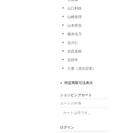
山口利枝
山崎裕理
山本哲也
横井佳乃
吉川仁
吉田直樹
吉田学
六青（清水宏章）
特定商取引法表示
ショッピングカート
カートの中身
カートは空です。
ログイン