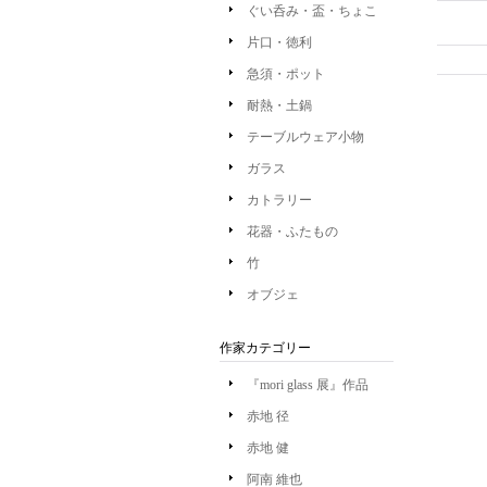
ぐい呑み・盃・ちょこ
片口・徳利
急須・ポット
耐熱・土鍋
テーブルウェア小物
ガラス
カトラリー
花器・ふたもの
竹
オブジェ
作家カテゴリー
『mori glass 展』作品
赤地 径
赤地 健
阿南 維也