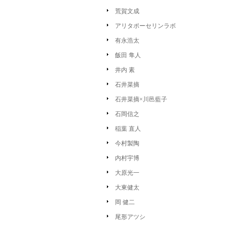
荒賀文成
アリタポーセリンラボ
有永浩太
飯田 隼人
井内 素
石井菜摘
石井菜摘×川邑藍子
石岡信之
稲葉 直人
今村製陶
内村宇博
大原光一
大東健太
岡 健二
尾形アツシ