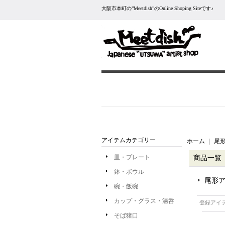
大阪市本町の”Meetdish”のOnline Shoping Siteです♪
アイテムカテゴリー
ホーム
｜
尾形
皿・プレート
商品一覧
鉢・ボウル
尾形ア
碗・飯碗
カップ・グラス・湯呑
登録アイ
そば猪口