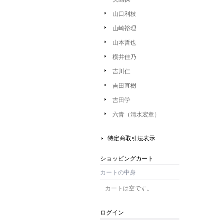
山口利枝
山崎裕理
山本哲也
横井佳乃
吉川仁
吉田直樹
吉田学
六青（清水宏章）
特定商取引法表示
ショッピングカート
カートの中身
カートは空です。
ログイン