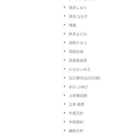
清水しおり
清水 なお子
城進
鈴木まどか
添田ナオコ
高田志保
高原真由美
たなかふみえ
辻口康夫(山の口焼)
出口 ふゆひ
土井康治朗
土井 善男
中尾万作
中村真紀
橋村大作