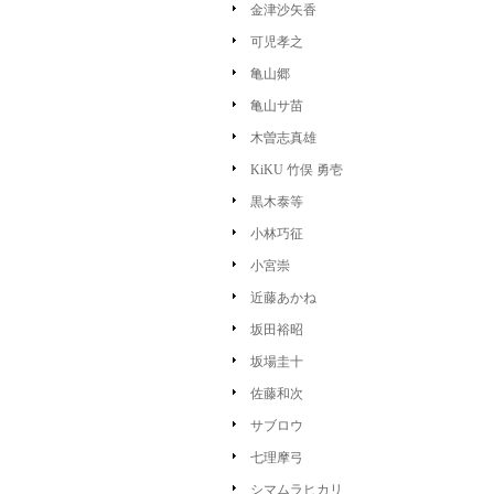
金津沙矢香
可児孝之
亀山郷
亀山サ苗
木曽志真雄
KiKU 竹俣 勇壱
黒木泰等
小林巧征
小宮崇
近藤あかね
坂田裕昭
坂場圭十
佐藤和次
サブロウ
七理摩弓
シマムラヒカリ