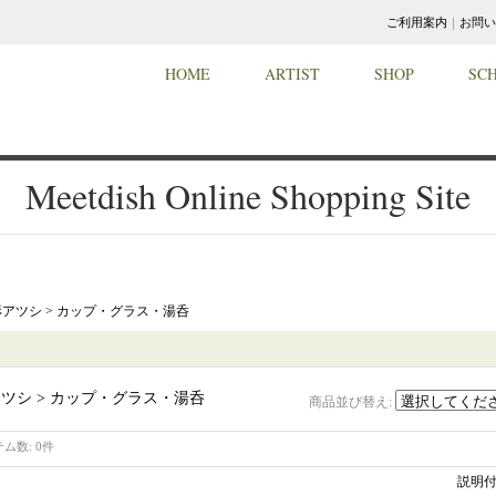
ご利用案内
｜
お問い
HOME
ARTIST
SHOP
SC
Meetdish Online Shopping Site
アツシ > カップ・グラス・湯呑
ツシ > カップ・グラス・湯呑
商品並び替え
:
テム数
:
0件
説明