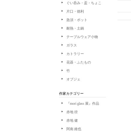
ぐい呑み・盃・ちょこ
片口・徳利
急須・ポット
耐熱・土鍋
テーブルウェア小物
ガラス
カトラリー
花器・ふたもの
竹
オブジェ
作家カテゴリー
『mori glass 展』作品
赤地 径
赤地 健
阿南 維也