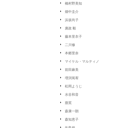
橋村野美知
畑中圭介
浜坂尚子
廣政 毅
藤本里衣子
二川修
本郷里奈
マイケル・マルティノ
前田麻美
増渕篤宥
松岡ようじ
水谷和音
萠窯
森康一朗
森知恵子
矢島操