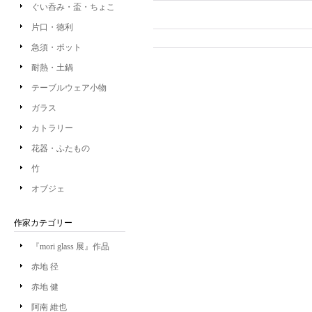
ぐい呑み・盃・ちょこ
片口・徳利
急須・ポット
耐熱・土鍋
テーブルウェア小物
ガラス
カトラリー
花器・ふたもの
竹
オブジェ
作家カテゴリー
『mori glass 展』作品
赤地 径
赤地 健
阿南 維也