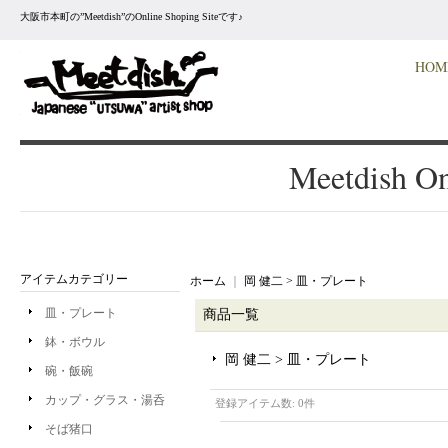
大阪市本町の”Meetdish”のOnline Shoping Siteです♪
HOM
Meetdish On
アイテムカテゴリー
ホーム
｜
岡 健二 > 皿・プレート
皿・プレート
商品一覧
鉢・ボウル
岡 健二 > 皿・プレート
碗・飯碗
カップ・グラス・湯呑
登録アイテム数
:
0件
そば猪口