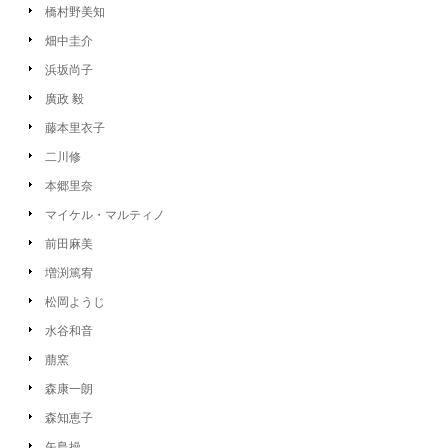
橋村野美知
畑中圭介
浜坂尚子
廣政 毅
藤本里衣子
二川修
本郷里奈
マイケル・マルティノ
前田麻美
増渕篤宥
松岡ようじ
水谷和音
萠窯
森康一朗
森知恵子
矢島操