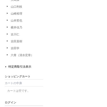
山口利枝
山崎裕理
山本哲也
横井佳乃
吉川仁
吉田直樹
吉田学
六青（清水宏章）
特定商取引法表示
ショッピングカート
カートの中身
カートは空です。
ログイン