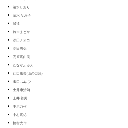
清水しおり
清水 なお子
城進
鈴木まどか
添田ナオコ
高田志保
高原真由美
たなかふみえ
辻口康夫(山の口焼)
出口 ふゆひ
土井康治朗
土井 善男
中尾万作
中村真紀
橋村大作