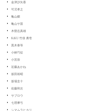
金津沙矢香
可児孝之
亀山郷
亀山サ苗
木曽志真雄
KiKU 竹俣 勇壱
黒木泰等
小林巧征
小宮崇
近藤あかね
坂田裕昭
坂場圭十
佐藤和次
サブロウ
七理摩弓
シマムラヒカリ