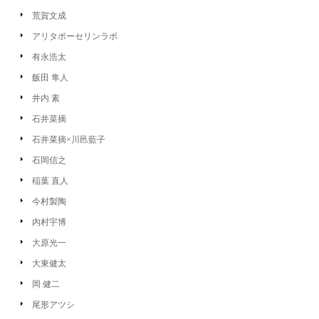
荒賀文成
アリタポーセリンラボ
有永浩太
飯田 隼人
井内 素
石井菜摘
石井菜摘×川邑藍子
石岡信之
稲葉 直人
今村製陶
内村宇博
大原光一
大東健太
岡 健二
尾形アツシ