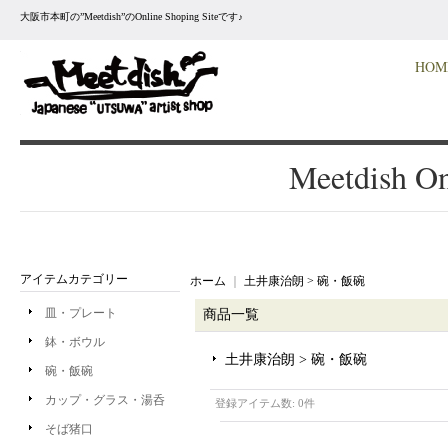
大阪市本町の”Meetdish”のOnline Shoping Siteです♪
HOM
Meetdish On
アイテムカテゴリー
ホーム
｜
土井康治朗 > 碗・飯碗
皿・プレート
商品一覧
鉢・ボウル
土井康治朗 > 碗・飯碗
碗・飯碗
カップ・グラス・湯呑
登録アイテム数
:
0件
そば猪口