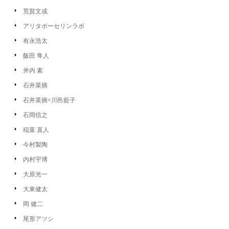
荒賀文成
アリタポーセリンラボ
有永浩太
飯田 隼人
井内 素
石井菜摘
石井菜摘×川邑藍子
石岡信之
稲葉 直人
今村製陶
内村宇博
大原光一
大東健太
岡 健二
尾形アツシ