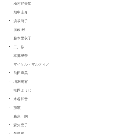
橋村野美知
畑中圭介
浜坂尚子
廣政 毅
藤本里衣子
二川修
本郷里奈
マイケル・マルティノ
前田麻美
増渕篤宥
松岡ようじ
水谷和音
萠窯
森康一朗
森知恵子
矢島操