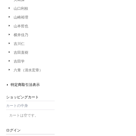
山口利枝
山崎裕理
山本哲也
横井佳乃
吉川仁
吉田直樹
吉田学
六青（清水宏章）
特定商取引法表示
ショッピングカート
カートの中身
カートは空です。
ログイン