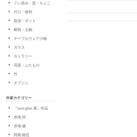
ぐい呑み・盃・ちょこ
片口・徳利
急須・ポット
耐熱・土鍋
テーブルウェア小物
ガラス
カトラリー
花器・ふたもの
竹
オブジェ
作家カテゴリー
『mori glass 展』作品
赤地 径
赤地 健
阿南 維也