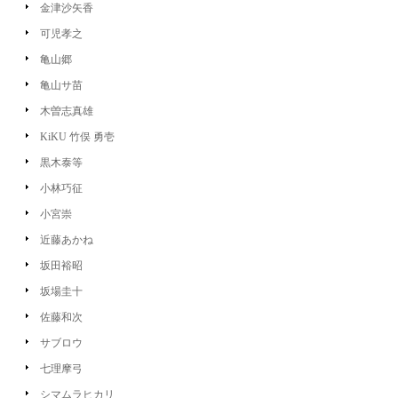
金津沙矢香
可児孝之
亀山郷
亀山サ苗
木曽志真雄
KiKU 竹俣 勇壱
黒木泰等
小林巧征
小宮崇
近藤あかね
坂田裕昭
坂場圭十
佐藤和次
サブロウ
七理摩弓
シマムラヒカリ