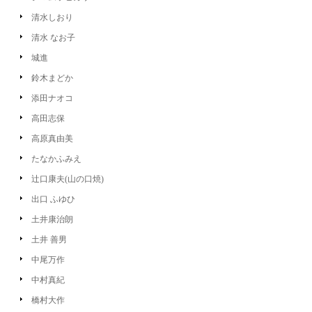
清水しおり
清水 なお子
城進
鈴木まどか
添田ナオコ
高田志保
高原真由美
たなかふみえ
辻口康夫(山の口焼)
出口 ふゆひ
土井康治朗
土井 善男
中尾万作
中村真紀
橋村大作