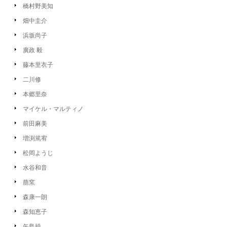
橋村野美知
畑中圭介
浜坂尚子
廣政 毅
藤本里衣子
二川修
本郷里奈
マイケル・マルティノ
前田麻美
増渕篤宥
松岡ようじ
水谷和音
萠窯
森康一朗
森知恵子
矢島操