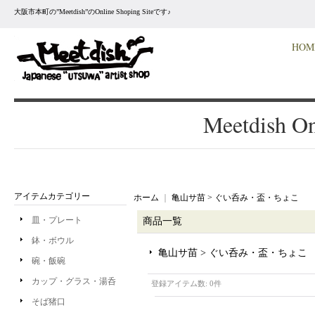
大阪市本町の”Meetdish”のOnline Shoping Siteです♪
HOM
Meetdish On
アイテムカテゴリー
ホーム
｜
亀山サ苗 > ぐい呑み・盃・ちょこ
皿・プレート
商品一覧
鉢・ボウル
亀山サ苗 > ぐい呑み・盃・ちょこ
碗・飯碗
カップ・グラス・湯呑
登録アイテム数
:
0件
そば猪口