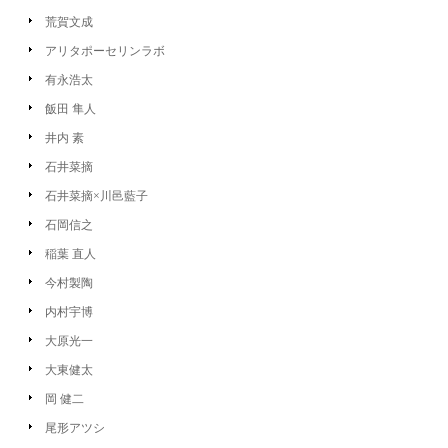
荒賀文成
アリタポーセリンラボ
有永浩太
飯田 隼人
井内 素
石井菜摘
石井菜摘×川邑藍子
石岡信之
稲葉 直人
今村製陶
内村宇博
大原光一
大東健太
岡 健二
尾形アツシ