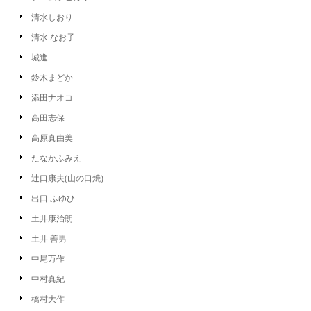
清水しおり
清水 なお子
城進
鈴木まどか
添田ナオコ
高田志保
高原真由美
たなかふみえ
辻口康夫(山の口焼)
出口 ふゆひ
土井康治朗
土井 善男
中尾万作
中村真紀
橋村大作