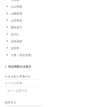
山口利枝
山崎裕理
山本哲也
横井佳乃
吉川仁
吉田直樹
吉田学
六青（清水宏章）
特定商取引法表示
ショッピングカート
カートの中身
カートは空です。
ログイン