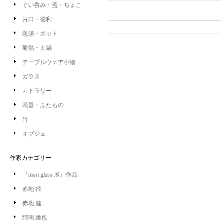
ぐい呑み・盃・ちょこ
片口・徳利
急須・ポット
耐熱・土鍋
テーブルウェア小物
ガラス
カトラリー
花器・ふたもの
竹
オブジェ
作家カテゴリー
『mori glass 展』作品
赤地 径
赤地 健
阿南 維也