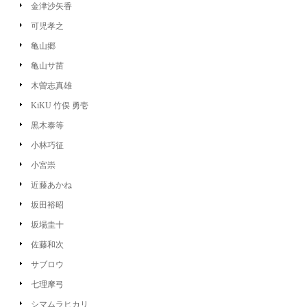
金津沙矢香
可児孝之
亀山郷
亀山サ苗
木曽志真雄
KiKU 竹俣 勇壱
黒木泰等
小林巧征
小宮崇
近藤あかね
坂田裕昭
坂場圭十
佐藤和次
サブロウ
七理摩弓
シマムラヒカリ