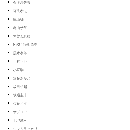
金津沙矢香
可児孝之
亀山郷
亀山サ苗
木曽志真雄
KiKU 竹俣 勇壱
黒木泰等
小林巧征
小宮崇
近藤あかね
坂田裕昭
坂場圭十
佐藤和次
サブロウ
七理摩弓
シマムラヒカリ