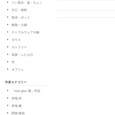
ぐい呑み・盃・ちょこ
片口・徳利
急須・ポット
耐熱・土鍋
テーブルウェア小物
ガラス
カトラリー
花器・ふたもの
竹
オブジェ
作家カテゴリー
『mori glass 展』作品
赤地 径
赤地 健
阿南 維也