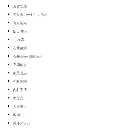
荒賀文成
アリタポーセリンラボ
有永浩太
飯田 隼人
井内 素
石井菜摘
石井菜摘×川邑藍子
石岡信之
稲葉 直人
今村製陶
内村宇博
大原光一
大東健太
岡 健二
尾形アツシ