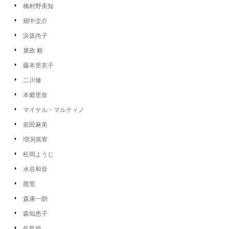
橋村野美知
畑中圭介
浜坂尚子
廣政 毅
藤本里衣子
二川修
本郷里奈
マイケル・マルティノ
前田麻美
増渕篤宥
松岡ようじ
水谷和音
萠窯
森康一朗
森知恵子
矢島操