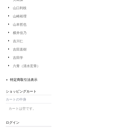
山口利枝
山崎裕理
山本哲也
横井佳乃
吉川仁
吉田直樹
吉田学
六青（清水宏章）
特定商取引法表示
ショッピングカート
カートの中身
カートは空です。
ログイン