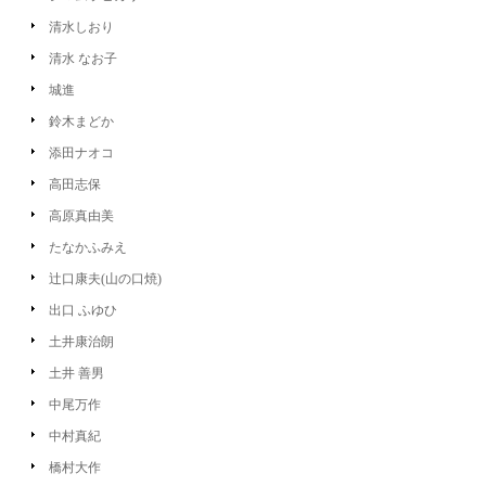
清水しおり
清水 なお子
城進
鈴木まどか
添田ナオコ
高田志保
高原真由美
たなかふみえ
辻口康夫(山の口焼)
出口 ふゆひ
土井康治朗
土井 善男
中尾万作
中村真紀
橋村大作