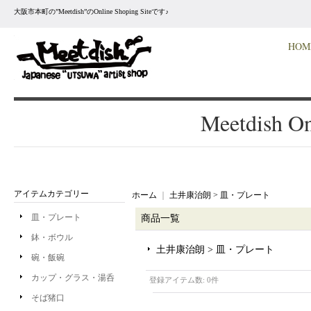
大阪市本町の”Meetdish”のOnline Shoping Siteです♪
HOM
Meetdish On
アイテムカテゴリー
ホーム
｜
土井康治朗 > 皿・プレート
皿・プレート
商品一覧
鉢・ボウル
土井康治朗 > 皿・プレート
碗・飯碗
カップ・グラス・湯呑
登録アイテム数
:
0件
そば猪口