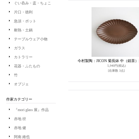
ぐい呑み・盃・ちょこ
片口・徳利
急須・ポット
耐熱・土鍋
テーブルウェア小物
ガラス
カトラリー
今村製陶：JICON 菊長鉢 中（錆茶）
花器・ふたもの
5,940円
(税込)
[在庫数 3点]
竹
オブジェ
作家カテゴリー
『mori glass 展』作品
赤地 径
赤地 健
阿南 維也