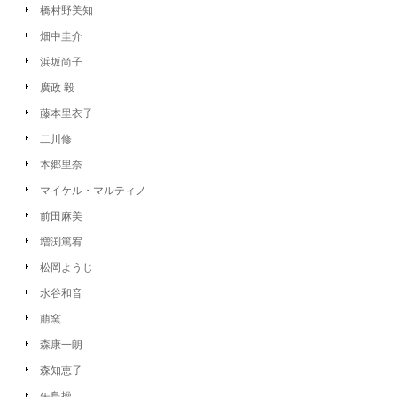
橋村野美知
畑中圭介
浜坂尚子
廣政 毅
藤本里衣子
二川修
本郷里奈
マイケル・マルティノ
前田麻美
増渕篤宥
松岡ようじ
水谷和音
萠窯
森康一朗
森知恵子
矢島操