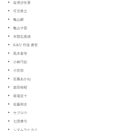
金津沙矢香
可児孝之
亀山郷
亀山サ苗
木曽志真雄
KiKU 竹俣 勇壱
黒木泰等
小林巧征
小宮崇
近藤あかね
坂田裕昭
坂場圭十
佐藤和次
サブロウ
七理摩弓
シマムラヒカリ