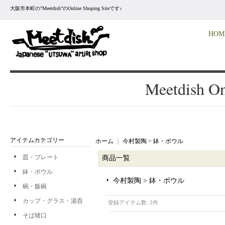
大阪市本町の”Meetdish”のOnline Shoping Siteです♪
HOM
Meetdish On
アイテムカテゴリー
ホーム
｜
今村製陶 > 鉢・ボウル
皿・プレート
商品一覧
鉢・ボウル
今村製陶 > 鉢・ボウル
碗・飯碗
カップ・グラス・湯呑
登録アイテム数
:
2件
そば猪口