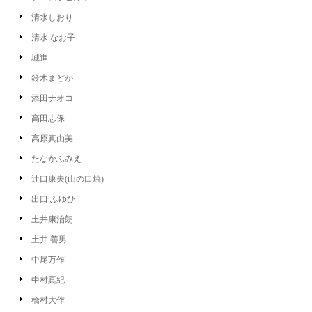
清水しおり
清水 なお子
城進
鈴木まどか
添田ナオコ
高田志保
高原真由美
たなかふみえ
辻口康夫(山の口焼)
出口 ふゆひ
土井康治朗
土井 善男
中尾万作
中村真紀
橋村大作