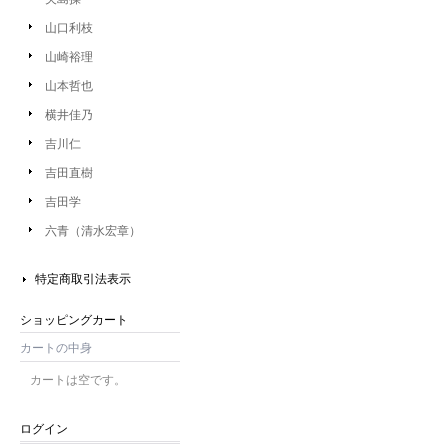
山口利枝
山崎裕理
山本哲也
横井佳乃
吉川仁
吉田直樹
吉田学
六青（清水宏章）
特定商取引法表示
ショッピングカート
カートの中身
カートは空です。
ログイン