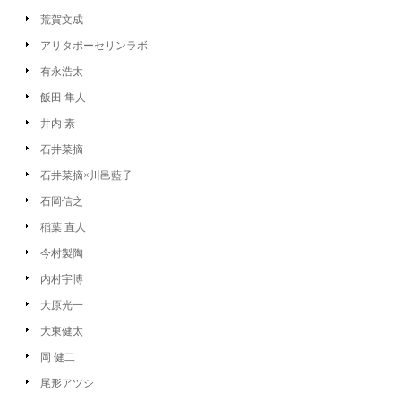
荒賀文成
アリタポーセリンラボ
有永浩太
飯田 隼人
井内 素
石井菜摘
石井菜摘×川邑藍子
石岡信之
稲葉 直人
今村製陶
内村宇博
大原光一
大東健太
岡 健二
尾形アツシ