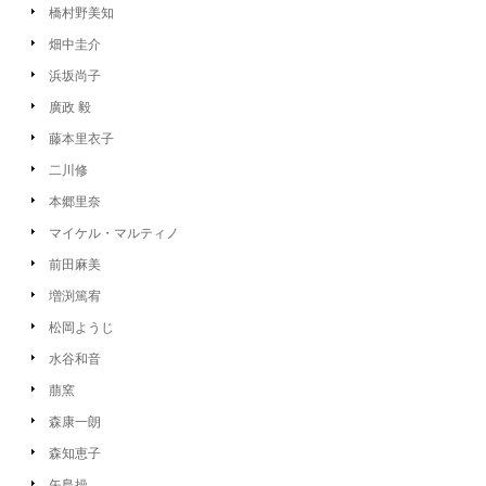
橋村野美知
畑中圭介
浜坂尚子
廣政 毅
藤本里衣子
二川修
本郷里奈
マイケル・マルティノ
前田麻美
増渕篤宥
松岡ようじ
水谷和音
萠窯
森康一朗
森知恵子
矢島操