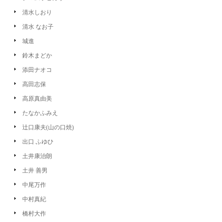
清水しおり
清水 なお子
城進
鈴木まどか
添田ナオコ
高田志保
高原真由美
たなかふみえ
辻口康夫(山の口焼)
出口 ふゆひ
土井康治朗
土井 善男
中尾万作
中村真紀
橋村大作