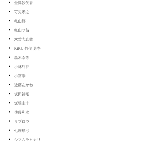
金津沙矢香
可児孝之
亀山郷
亀山サ苗
木曽志真雄
KiKU 竹俣 勇壱
黒木泰等
小林巧征
小宮崇
近藤あかね
坂田裕昭
坂場圭十
佐藤和次
サブロウ
七理摩弓
シマムラヒカリ