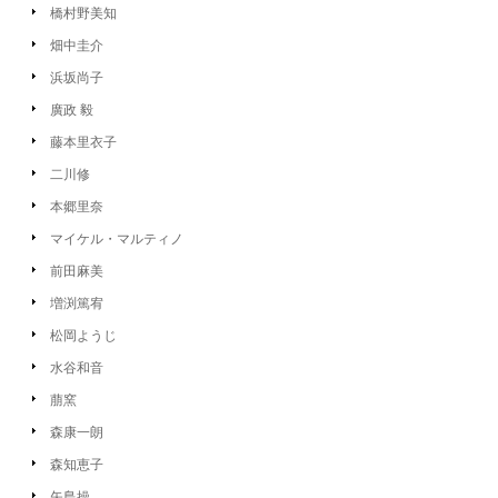
橋村野美知
畑中圭介
浜坂尚子
廣政 毅
藤本里衣子
二川修
本郷里奈
マイケル・マルティノ
前田麻美
増渕篤宥
松岡ようじ
水谷和音
萠窯
森康一朗
森知恵子
矢島操