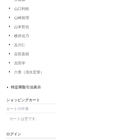
山口利枝
山崎裕理
山本哲也
横井佳乃
吉川仁
吉田直樹
吉田学
六青（清水宏章）
特定商取引法表示
ショッピングカート
カートの中身
カートは空です。
ログイン