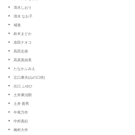
清水しおり
清水 なお子
城進
鈴木まどか
添田ナオコ
高田志保
高原真由美
たなかふみえ
辻口康夫(山の口焼)
出口 ふゆひ
土井康治朗
土井 善男
中尾万作
中村真紀
橋村大作