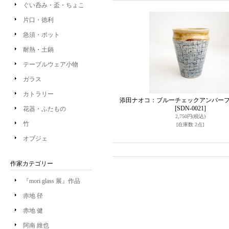
ぐい呑み・盃・ちょこ
片口・徳利
急須・ポット
耐熱・土鍋
テーブルウェア小物
ガラス
カトラリー
添田ナオコ：ブルーチェックアンバー
[SDN-0021]
花器・ふたもの
2,750円
(税込)
竹
[在庫数 2点]
オブジェ
作家カテゴリー
『mori glass 展』作品
赤地 径
赤地 健
阿南 維也