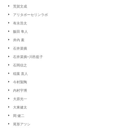
荒賀文成
アリタポーセリンラボ
有永浩太
飯田 隼人
井内 素
石井菜摘
石井菜摘×川邑藍子
石岡信之
稲葉 直人
今村製陶
内村宇博
大原光一
大東健太
岡 健二
尾形アツシ