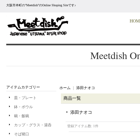
大阪市本町の”Meetdish”のOnline Shoping Siteです♪
HOM
Meetdish On
アイテムカテゴリー
ホーム
｜
添田ナオコ
皿・プレート
商品一覧
鉢・ボウル
添田ナオコ
碗・飯碗
カップ・グラス・湯呑
登録アイテム数
:
1件
そば猪口