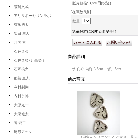
販売価格
:
3,850円
(税込)
荒賀文成
[在庫数 9点]
アリタポーセリンラボ
数量
:
有永浩太
返品特約に関する重要事項
飯田 隼人
井内 素
｜
石井菜摘
商品詳細
石井菜摘×川邑藍子
サイズ
:
Φ約13.5cm h約1.5cm
石岡信之
稲葉 直人
他の写真
今村製陶
内村宇博
大原光一
大東健太
岡 健二
尾形アツシ
(画像をクリックすると大きく見ら