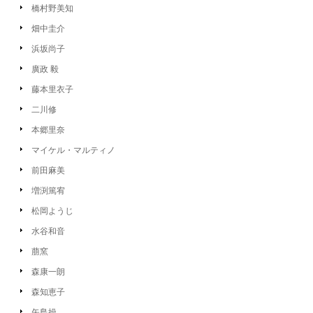
橋村野美知
畑中圭介
浜坂尚子
廣政 毅
藤本里衣子
二川修
本郷里奈
マイケル・マルティノ
前田麻美
増渕篤宥
松岡ようじ
水谷和音
萠窯
森康一朗
森知恵子
矢島操