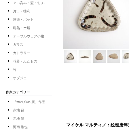
ぐい呑み・盃・ちょこ
片口・徳利
急須・ポット
耐熱・土鍋
テーブルウェア小物
ガラス
カトラリー
花器・ふたもの
竹
オブジェ
作家カテゴリー
『mori glass 展』作品
赤地 径
赤地 健
マイケル マルティノ：絵斑唐津
阿南 維也