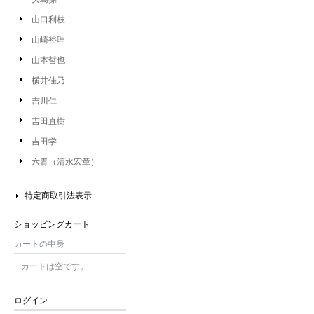
山口利枝
山崎裕理
山本哲也
横井佳乃
吉川仁
吉田直樹
吉田学
六青（清水宏章）
特定商取引法表示
ショッピングカート
カートの中身
カートは空です。
ログイン