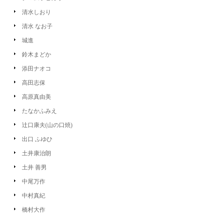
清水しおり
清水 なお子
城進
鈴木まどか
添田ナオコ
高田志保
高原真由美
たなかふみえ
辻口康夫(山の口焼)
出口 ふゆひ
土井康治朗
土井 善男
中尾万作
中村真紀
橋村大作