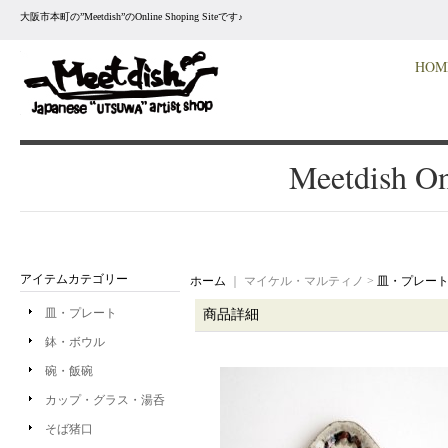
大阪市本町の”Meetdish”のOnline Shoping Siteです♪
HOM
Meetdish On
アイテムカテゴリー
ホーム
｜ マイケル・マルティノ >
皿・プレー
皿・プレート
商品詳細
鉢・ボウル
碗・飯碗
カップ・グラス・湯呑
そば猪口