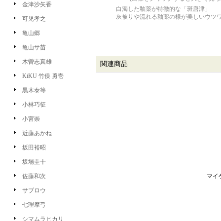
金津沙矢香
白濁した釉薬が特徴的な「斑唐津」
灰被りや流れる釉薬の様が美しいウツ
可児孝之
亀山郷
亀山サ苗
木曽志真雄
関連商品
KiKU 竹俣 勇壱
黒木泰等
小林巧征
小宮崇
近藤あかね
坂田裕昭
坂場圭十
佐藤和次
マイ
サブロウ
七理摩弓
シマムラヒカリ